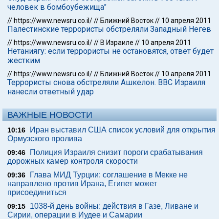
человек в бомбоубежища"
//
https://www.newsru.co.il/
//
Ближний Восток
//
10 апреля 2011
Палестинские террористы обстреляли Западный Негев
//
https://www.newsru.co.il/
//
В Израиле
//
10 апреля 2011
Нетаниягу: если террористы не остановятся, ответ будет
жестким
//
https://www.newsru.co.il/
//
Ближний Восток
//
10 апреля 2011
Террористы снова обстреляли Ашкелон. ВВС Израиля
нанесли ответный удар
ВАЖНЫЕ НОВОСТИ
Иран выставил США список условий для открытия
10:16
Ормузского пролива
Полиция Израиля снизит пороги срабатывания
09:46
дорожных камер контроля скорости
Глава МИД Турции: соглашение в Мекке не
09:36
направлено против Ирана, Египет может
присоединиться
1038-й день войны: действия в Газе, Ливане и
09:15
Сирии, операции в Иудее и Самарии