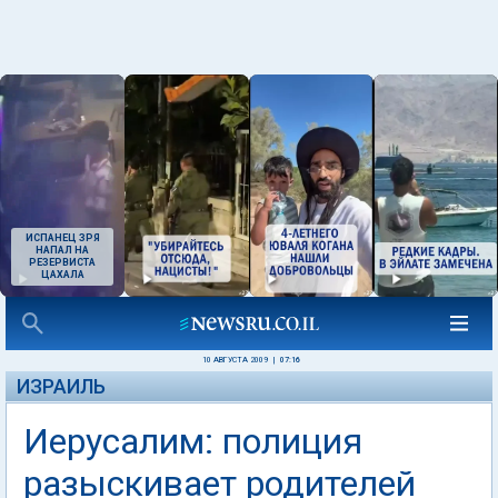
ИСПАНЕЦ ЗРЯ
НАПАЛ НА
РЕЗЕРВИСТА
ЦАХАЛА
10 АВГУСТА 2009
|
07:16
ИЗРАИЛЬ
Иерусалим: полиция
разыскивает родителей