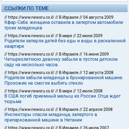
ССЫЛКИ ПО ТЕМЕ
//
https://www.newsru.co.il/
//
В Израиле
//
04 августа 2009
Кфар-Саба: женщина оставила в запертом автомобиле
троих младенцев
//
https://www.newsru.co.il/
//
В мире
//
22 июня 2009
Родители заперли детей без еды и воды в раскаленной
квартире
//
https://www.newsru.co.il/
//
В Израиле
//
16 июня 2009
Четырехлетнюю девочку забыли в пустом детском
саду на несколько часов
//
https://www.newsru.co.il/
//
В Израиле
//
12 августа 2008
Родители забыли младенца в бронированной машине.
Прохожие не смогли выбить стекло
//
https://www.newsru.co.il/
//
В мире
//
12 июля 2008
В США погиб приемный малыш из России. Отца ждет
тюрьма
//
https://www.newsru.co.il/
//
В Израиле
//
22 апреля 2008
Инспекторы спасли младенца, запертого в
припаркованной машине в Нетании
//
https://www.newsru.co.il/
//
В Израиле
//
26 июля 2007