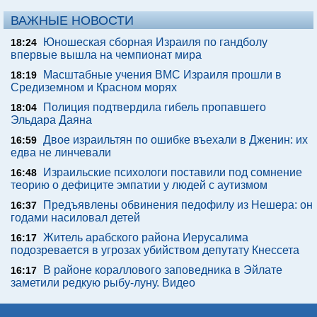
ВАЖНЫЕ НОВОСТИ
Юношеская сборная Израиля по гандболу
18:24
впервые вышла на чемпионат мира
Масштабные учения ВМС Израиля прошли в
18:19
Средиземном и Красном морях
Полиция подтвердила гибель пропавшего
18:04
Эльдара Даяна
Двое израильтян по ошибке въехали в Дженин: их
16:59
едва не линчевали
Израильские психологи поставили под сомнение
16:48
теорию о дефиците эмпатии у людей с аутизмом
Предъявлены обвинения педофилу из Нешера: он
16:37
годами насиловал детей
Житель арабского района Иерусалима
16:17
подозревается в угрозах убийством депутату Кнессета
В районе кораллового заповедника в Эйлате
16:17
заметили редкую рыбу-луну. Видео