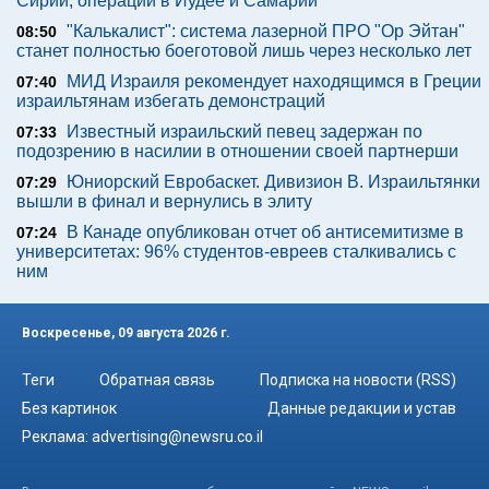
Сирии, операции в Иудее и Самарии
"Калькалист": система лазерной ПРО "Ор Эйтан"
08:50
станет полностью боеготовой лишь через несколько лет
МИД Израиля рекомендует находящимся в Греции
07:40
израильтянам избегать демонстраций
Известный израильский певец задержан по
07:33
подозрению в насилии в отношении своей партнерши
Юниорский Евробаскет. Дивизион В. Израильтянки
07:29
вышли в финал и вернулись в элиту
В Канаде опубликован отчет об антисемитизме в
07:24
университетах: 96% студентов-евреев сталкивались с
ним
Воскресенье, 09 августа 2026 г.
Теги
Обратная связь
Подписка на новости (RSS)
Без картинок
Данные редакции и устав
Реклама:
advertising@newsru.co.il