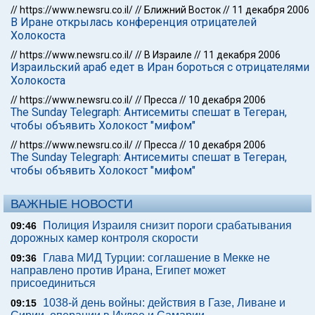
//
https://www.newsru.co.il/
//
Ближний Восток
//
11 декабря 2006
В Иране открылась конференция отрицателей
Холокоста
//
https://www.newsru.co.il/
//
В Израиле
//
11 декабря 2006
Израильский араб едет в Иран бороться с отрицателями
Холокоста
//
https://www.newsru.co.il/
//
Пресса
//
10 декабря 2006
The Sunday Telegraph: Антисемиты спешат в Тегеран,
чтобы объявить Холокост "мифом"
//
https://www.newsru.co.il/
//
Пресса
//
10 декабря 2006
The Sunday Telegraph: Антисемиты спешат в Тегеран,
чтобы объявить Холокост "мифом"
ВАЖНЫЕ НОВОСТИ
Полиция Израиля снизит пороги срабатывания
09:46
дорожных камер контроля скорости
Глава МИД Турции: соглашение в Мекке не
09:36
направлено против Ирана, Египет может
присоединиться
1038-й день войны: действия в Газе, Ливане и
09:15