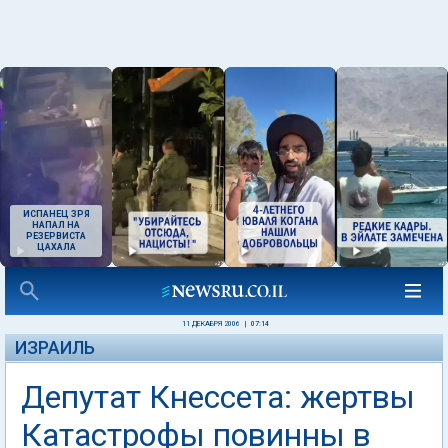
ИСПАНЕЦ ЗРЯ
НАПАЛ НА
РЕЗЕРВИСТА
ЦАХАЛА
11 ДЕКАБРЯ 2006
|
07:14
ИЗРАИЛЬ
Депутат Кнессета: жертвы
Катастрофы повинны в