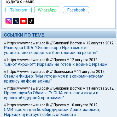
Будьте с нами:
Telegram
WhatsApp
Facebook
ССЫЛКИ ПО ТЕМЕ
//
https://www.newsru.co.il/
//
Ближний Восток
//
12 августа 2012
Разведка США: "Очень скоро Иран сможет
устанавливать ядерные боеголовки на ракеты"
//
https://www.newsru.co.il/
//
Пресса
//
12 августа 2012
"Едиот Ахронот": Израиль не готов к войне с Ираном
//
https://www.newsru.co.il/
//
Экономика
//
11 августа 2012
Стэнли Фишер: "Мы готовимся к экономическому
кризису на фоне войны"
//
https://www.newsru.co.il/
//
Ближний Восток
//
11 августа 2012
Пресс-служба Обамы: "У США есть свои люди в
иранской ядерной программе"
//
https://www.newsru.co.il/
//
Пресса
//
10 августа 2012
СМИ: время для бомбардировки Ирана истекает,
Израиль чувствует себя в опасности