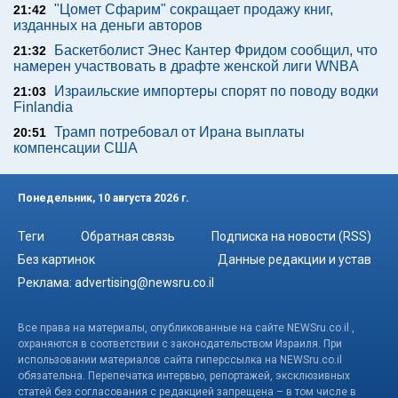
"Цомет Сфарим" сокращает продажу книг,
21:42
изданных на деньги авторов
Баскетболист Энес Кантер Фридом сообщил, что
21:32
намерен участвовать в драфте женской лиги WNBA
Израильские импортеры спорят по поводу водки
21:03
Finlandia
Трамп потребовал от Ирана выплаты
20:51
компенсации США
Понедельник, 10 августа 2026 г.
Теги
Обратная связь
Подписка на новости (RSS)
Без картинок
Данные редакции и устав
Реклама:
advertising@newsru.co.il
Все права на материалы, опубликованные на сайте NEWSru.co.il ,
охраняются в соответствии с законодательством Израиля. При
использовании материалов сайта гиперссылка на NEWSru.co.il
обязательна. Перепечатка интервью, репортажей, эксклюзивных
статей без согласования с редакцией запрещена – в том числе в