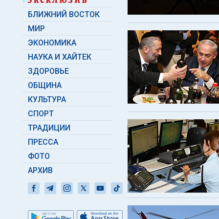
БЛИЖНИЙ ВОСТОК
МИР
ЭКОНОМИКА
НАУКА И ХАЙТЕК
ЗДОРОВЬЕ
ОБЩИНА
КУЛЬТУРА
СПОРТ
ТРАДИЦИИ
ПРЕССА
ФОТО
АРХИВ