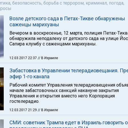
тика, безопасность, борьба с террором, криминал, погода,
просы
Возле детского сада в Петах-Тикве обнаружены
саженцы марихуаны
Вечером в воскресенье, 12 марта, полиция Петах-Тик
обнаружила неподалеку от детского сада на улице Йо
Сапира клумбу с саженцами марихуаны.
12.03.2017 22:37
// В Израиле
Забастовка в Управлении телерадиовещания. Пр
эфир 1-го канала
Рабочий комитет Управления телерадиовещения объя
начале забастовочных санкций накануне закрытия
Управления и открытия вместо него Корпорация
гостелерадио.
12.03.2017 21:29
// В Израиле
СМИ: cоветник Трампа едет в Израиль говорить о