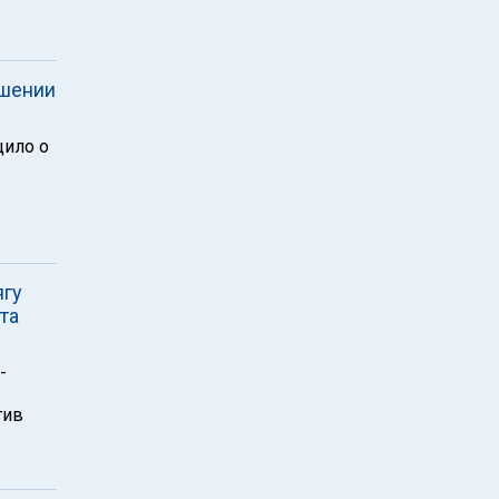
ышении
щило о
ягу
та
-
тив