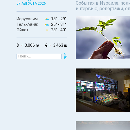
События в Израиле: поли
07 АВГУСТА 2026
интервью, репортажи, о
Иерусалим:
18° -
29°
Тель-Авив:
25° -
31°
Эйлат:
28° -
40°
$
3.006 ₪
€
3.463 ₪