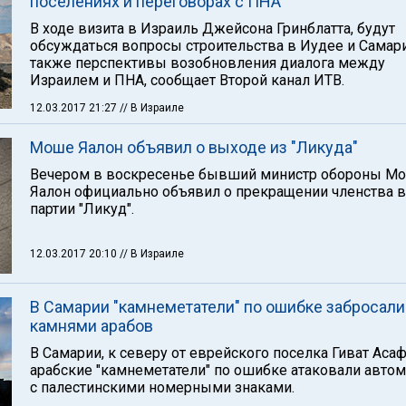
поселениях и переговорах с ПНА
В ходе визита в Израиль Джейсона Гринблатта, будут
обсуждаться вопросы строительства в Иудее и Самари
также перспективы возобновления диалога между
Израилем и ПНА, сообщает Второй канал ИТВ.
12.03.2017 21:27
// В Израиле
Моше Яалон объявил о выходе из "Ликуда"
Вечером в воскресенье бывший министр обороны М
Яалон официально объявил о прекращении членства в
партии "Ликуд".
12.03.2017 20:10
// В Израиле
В Самарии "камнеметатели" по ошибке забросали
камнями арабов
В Самарии, к северу от еврейского поселка Гиват Асаф
арабские "камнеметатели" по ошибке атаковали авто
с палестинскими номерными знаками.