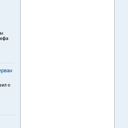
вы
сефа
ерван
вил о