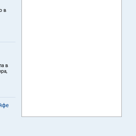
о в
ла в
ра,
айфе