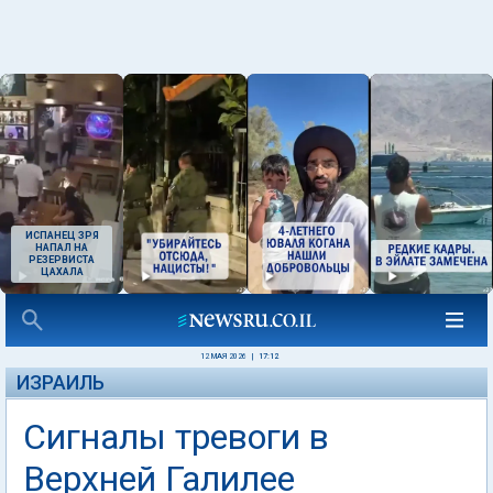
ИСПАНЕЦ ЗРЯ
НАПАЛ НА
РЕЗЕРВИСТА
ЦАХАЛА
12 МАЯ 2026
|
17:12
ИЗРАИЛЬ
Сигналы тревоги в
Верхней Галилее