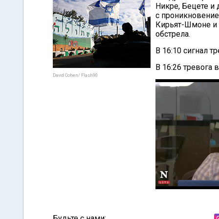
Никре, Бецете и 
с проникновение
Кирьят-Шмоне и 
обстрела.
В 16:10 сигнал т
В 16:26 тревога 
David Cohen/ Flash90
Будьте с нами: