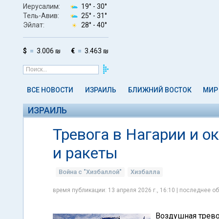
Иерусалим:
19° -
30°
Тель-Авив:
25° -
31°
Эйлат:
28° -
40°
$
3.006 ₪
€
3.463 ₪
ВСЕ НОВОСТИ
ИЗРАИЛЬ
БЛИЖНИЙ ВОСТОК
МИР
ИЗРАИЛЬ
Тревога в Нагарии и о
и ракеты
Война с "Хизбаллой"
Хизбалла
время публикации: 13 апреля 2026 г., 16:10 | последнее об
Воздушная тревог