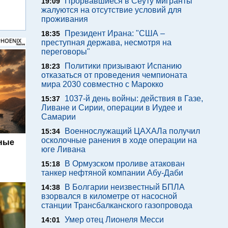
Прорвавшиеся в Сеуту мигранты
19:09
жалуются на отсутствие условий для
проживания
Президент Ирана: "США –
18:35
преступная держава, несмотря на
переговоры"
Политики призывают Испанию
18:23
отказаться от проведения чемпионата
мира 2030 совместно с Марокко
1037-й день войны: действия в Газе,
15:37
Ливане и Сирии, операции в Иудее и
Самарии
Военнослужащий ЦАХАЛа получил
15:34
осколочные ранения в ходе операции на
ьные
юге Ливана
В Ормузском проливе атакован
15:18
танкер нефтяной компании Абу-Даби
В Болгарии неизвестный БПЛА
14:38
взорвался в километре от насосной
станции Трансбалканского газопровода
Умер отец Лионеля Месси
14:01