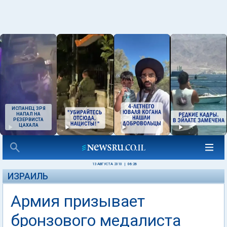
ИСПАНЕЦ ЗРЯ
НАПАЛ НА
РЕЗЕРВИСТА
ЦАХАЛА
13 АВГУСТА 2010
|
06:26
ИЗРАИЛЬ
Армия призывает
бронзового медалиста