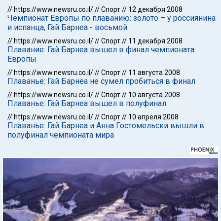
//
https://www.newsru.co.il/
//
Спорт
//
12 декабря 2008
Чемпионат Европы по плаванию: золото – у россиянина
и испанца, Гай Барнеа - восьмой
//
https://www.newsru.co.il/
//
Спорт
//
11 декабря 2008
Плавание: Гай Барнеа вышел в финал чемпионата
Европы
//
https://www.newsru.co.il/
//
Спорт
//
11 августа 2008
Плаванье: Гай Барнеа не сумел пробиться в финал
//
https://www.newsru.co.il/
//
Спорт
//
10 августа 2008
Плаванье: Гай Барнеа вышел в полуфинал
//
https://www.newsru.co.il/
//
Спорт
//
10 апреля 2008
Плаванье: Гай Барнеа и Анна Гостомельски вышли в
полуфинал чемпионата мира