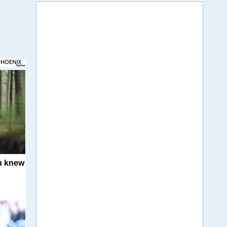
u knew