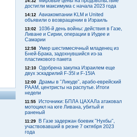
Мировые цены на продовольствие
14:32
достигли максимума с начала 2023 года
Авиакомпании KLM и United
14:12
объявили о возвращении в Израиль
1036-й день войны: действия в Газе,
13:02
Ливане и Сирии, операции в Иудее и
Самарии
Умер шестимесячный младенец из
12:58
Бней-Брака, задохнувшийся из-за
пластикового пакета
Одобрена закупка Израилем еще
12:10
двух эскадрилий F-35I и F-15IA
Драмы в "Ликуде", арабо-еврейский
12:00
РААМ, центристы на распутье. Итоги
недели
Источники: БПЛА ЦАХАЛа атаковал
11:55
мотоцикл на юге Ливана, убитый и
раненый
В Газе задержан боевик "Нухбы",
11:29
участвовавший в резне 7 октября 2023
года