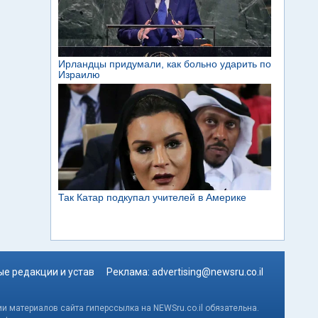
е редакции и устав
Реклама:
advertising@newsru.co.il
и материалов сайта гиперссылка на NEWSru.co.il обязательна.