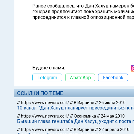
Ранее сообщалось, что Дан Халуц намерен б
генерал предпочитает пока хранить молчани
присоединится к главной оппозиционной па
Будьте с нами:
Telegram
WhatsApp
Facebook
ССЫЛКИ ПО ТЕМЕ
//
https://www.newsru.co.il/
//
В Израиле
//
26 июля 2010
10 канал: "Дан Халуц планирует присоединиться к п
//
https://www.newsru.co.il/
//
Экономика
//
24 мая 2010
Бывший глава генштаба Дан Халуц уходит с поста 
//
https://www.newsru.co.il/
//
В Израиле
//
22 апреля 2010