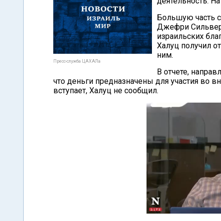
деятельность. На
Большую часть с
Джефри Сильверм
израильских бла
Халуц получил о
ним.
Пресс-служба ЦАХАЛа
В отчете, напра
что деньги предназначены для участия во в
вступает, Халуц не сообщил.