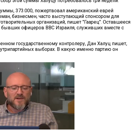
 сбор этой суммы Халуцу потребовалось три недели.
уммы, 373.000, пожертвовал американский еврей
ан, бизнесмен, часто выступающий спонсором для
готворительных организаций, пишет "Гаарец". Оставшееся
т бывших офицеров ВВС Израиля, служивших вместе с
вленном государственному контролеру, Дан Халуц пишет,
нутрипартийных выборах. В какую именно партию он