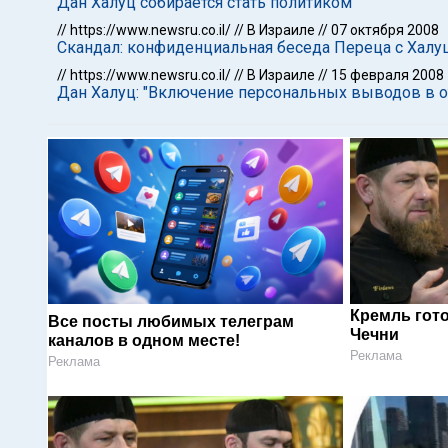
Дан Халуц собирается стать политиком
//
https://www.newsru.co.il/
//
В Израиле
//
07 октября 2008
Скандал: конфиденциальная беседа Переца с Халу
//
https://www.newsru.co.il/
//
В Израиле
//
15 февраля 2008
Дан Халуц: "Включение персональных выводов в о
Кремль гот
Все посты любимых телеграм
Чечни
каналов в одном месте!
Реклама
Реклама