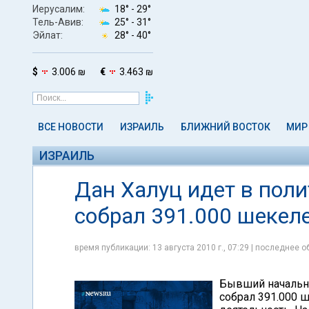
Иерусалим:
18° -
29°
Тель-Авив:
25° -
31°
Эйлат:
28° -
40°
$
3.006 ₪
€
3.463 ₪
ВСЕ НОВОСТИ
ИЗРАИЛЬ
БЛИЖНИЙ ВОСТОК
МИР
ИЗРАИЛЬ
Дан Халуц идет в поли
собрал 391.000 шекеле
время публикации: 13 августа 2010 г., 07:29 | последнее об
Бывший начальни
собрал 391.000 