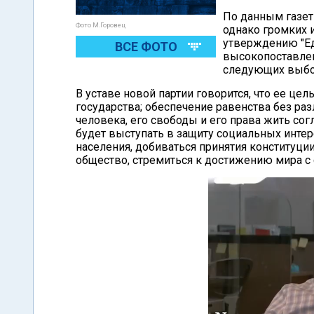
По данным газет
Фото М.Горовец
однако громких и
утверждению "Ед
ВСЕ ФОТО
высокопоставлен
следующих выбор
В уставе новой партии говорится, что ее це
государства; обеспечение равенства без разл
человека, его свободы и его права жить сог
будет выступать в защиту социальных инт
населения, добиваться принятия конституц
общество, стремиться к достижению мира с 