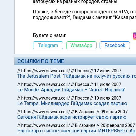
автобусах из разных городов страны.
Позже, в беседе с корреспондентом RTVi, от
поддерживает?", Гайдамак заявил: "Какая раз
Будьте с нами:
Telegram
WhatsApp
Facebook
ССЫЛКИ ПО ТЕМЕ
//
https://www.newsru.co.il/
//
Пресса
//
12 июля 2007
The Jerusalem Post: "Гайдамак не получит русских г
//
https://www.newsru.co.il/
//
Пресса
//
11 июля 2007
Le Monde: Аркадий Гайдамак – "Ангел Израиля"
//
https://www.newsru.co.il/
//
Пресса
//
10 июля 2007
Le Temps: Миллиардер Гайдамак создал партию
//
https://www.newsru.co.il/
//
В Израиле
//
09 июля 2007
Сегодня Гайдамак зарегистрирует свою партию
//
https://www.newsru.co.il/
//
В Израиле
//
20 февраля 2007
Разговор о гипотетической партии. ИНТЕРВЬЮ с А