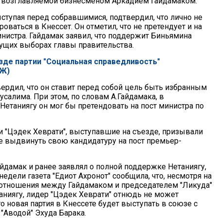
, возглавляемой бизнесменом Аркадием Гайдамаком.
ыступая перед собравшимися, подтвердил, что лично не
оваться в Кнессет. Он отметил, что не претендует и на
нистра. Гайдамак заявил, что поддержит Биньямина
дущих выборах главы правительства.
зде партии "Социальная справедливость"
Ж)
ердил, что он ставит перед собой цель быть избранным
усалима. При этом, по словам А.Гайдамака, в
Нетаниягу он мог бы претендовать на пост министра по
и "Цэдек Хеврати", выступавшие на съезде, призывали
е выдвинуть свою кандидатуру на пост премьер-
айдамак и ранее заявлял о полной поддержке Нетаниягу,
 недели газета "Едиот Ахронот" сообщила, что, несмотря на
отношения между Гайдамаком и председателем "Ликуда"
ниягу, лидер "Цэдек Хеврати" отнюдь не может
то новая партия в Кнессете будет выступать в союзе с
с "Аводой" Эхуда Барака.