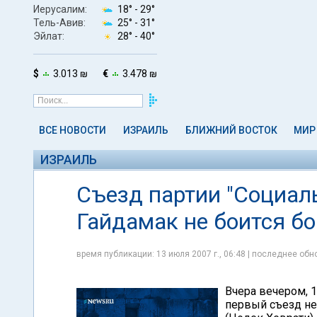
Иерусалим:
18° -
29°
Тель-Авив:
25° -
31°
Эйлат:
28° -
40°
$
3.013 ₪
€
3.478 ₪
ВСЕ НОВОСТИ
ИЗРАИЛЬ
БЛИЖНИЙ ВОСТОК
МИР
ИЗРАИЛЬ
Съезд партии "Социал
Гайдамак не боится бо
время публикации: 13 июля 2007 г., 06:48 | последнее обно
Вчера вечером, 1
первый съезд не