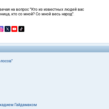
вечая на вопрос "Кто из известных людей вас
ница, кто со мной? Со мной весь народ".
олосов"
ркадием Гайдамаком