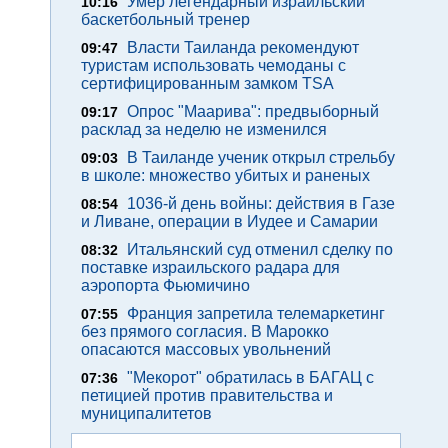
Умер легендарный израильский
10:16
баскетбольный тренер
Власти Таиланда рекомендуют
09:47
туристам использовать чемоданы с
сертифицированным замком TSA
Опрос "Mаарива": предвыборный
09:17
расклад за неделю не изменился
В Таиланде ученик открыл стрельбу
09:03
в школе: множество убитых и раненых
1036-й день войны: действия в Газе
08:54
и Ливане, операции в Иудее и Самарии
Итальянский суд отменил сделку по
08:32
поставке израильского радара для
аэропорта Фьюмичино
Франция запретила телемаркетинг
07:55
без прямого согласия. В Марокко
опасаются массовых увольнений
"Мекорот" обратилась в БАГАЦ с
07:36
петицией против правительства и
муниципалитетов