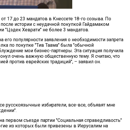
от 17 до 23 мандатов в Кнессете 18-го созыва. По
– после истории с неудачной покупкой Гайдамаком
ии "Цэдек Хеврати" не более 3 мандатов.
 на его популярности заявления о необходимости запрета
лка по покупке "Тив Таама" была "обычной
блуждение мои бизнес-партнеры. Эта ситуация получила
тронул очень важную общественную тему. Я считаю, что
ей против еврейских традиций", – заявил он.
се русскоязычные избиратели, все-все, объявят мне
ждении".
на первом съезде партии "Социальная справедливость"
огие из которых были привезены в Иерусалим на