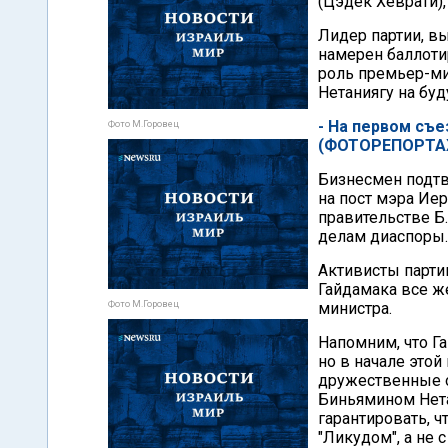
(Цэдек Хеврати)
Лидер партии, в
намерен баллотир
роль премьер-ми
Нетаниягу на бу
- На первом съе
Фото М.Горовец
(ФОТОРЕПОРТА
Бизнесмен подтв
на пост мэра Иер
правительстве Б.
делам диаспоры.
Активисты парти
Гайдамака все ж
Фото М.Горовец
министра.
Напомним, что Г
но в начале этой
дружественные 
Биньямином Нета
гарантировать, ч
"Ликудом", а не 