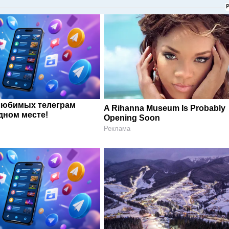
любимых телеграм
A Rihanna Museum Is Probably
дном месте!
Opening Soon
Реклама