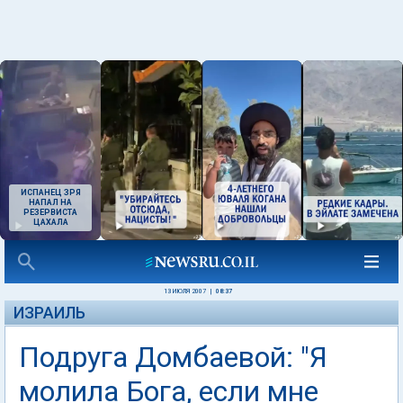
ИСПАНЕЦ ЗРЯ
НАПАЛ НА
РЕЗЕРВИСТА
ЦАХАЛА
13 ИЮЛЯ 2007
|
08:37
ИЗРАИЛЬ
Подруга Домбаевой: "Я
молила Бога, если мне