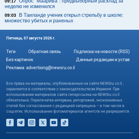
Опрос "Mаарива": предвыборный расклад за
09:17
неделю не изменился
В Таиланде ученик открыл стрельбу в школе:
09:03
множество убитых и раненых
Пятница, 07 августа 2026 г.
Теги
Обратная связь
Подписка на новости (RSS)
Без картинок
Данные редакции и устав
Реклама:
advertising@newsru.co.il
Все права на материалы, опубликованные на сайте NEWSru.co.il ,
охраняются в соответствии с законодательством Израиля. При
использовании материалов сайта гиперссылка на NEWSru.co.il
обязательна. Перепечатка интервью, репортажей, эксклюзивных
статей без согласования с редакцией запрещена – в том числе в
соцсетях. Использование фотоматериалов агентств не разрешается.