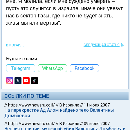
мне. Я молила, если мне суждено умереть –
пусть это случится в Израиле, иначе они увезут
нас в сектор Газы, где никто не будет знать,
живы мы или мертвы".
СЛЕДУЮЩАЯ СТАТЬЯ
В ИЗРАИЛЕ
Будьте с нами:
Telegram
WhatsApp
Facebook
ССЫЛКИ ПО ТЕМЕ
//
https://www.newsru.co.il/
//
В Израиле
//
11 июля 2007
На перекрестке Ад Алом найдено тело Валентины
Домбаевой
//
https://www.newsru.co.il/
//
В Израиле
//
09 июля 2007
Версия полиции: муж-араб убил Валентину Домбаеву и