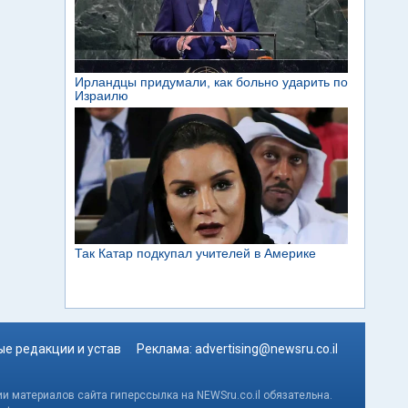
е редакции и устав
Реклама:
advertising@newsru.co.il
и материалов сайта гиперссылка на NEWSru.co.il обязательна.