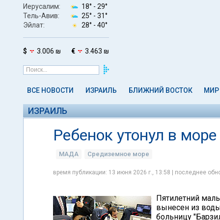
Иерусалим:
18° -
29°
Тель-Авив:
25° -
31°
Эйлат:
28° -
40°
$
3.006 ₪
€
3.463 ₪
ВСЕ НОВОСТИ
ИЗРАИЛЬ
БЛИЖНИЙ ВОСТОК
МИР
ИЗРАИЛЬ
Ребенок утонул в мор
МАДА
Средиземное море
время публикации: 13 июня 2026 г., 13:58 | последнее обно
Пятилетний маль
вынесен из воды
больницу "Барзил