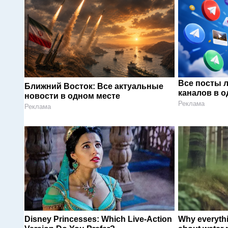
Все посты 
Ближний Восток: Все актуальные
каналов в о
новости в одном месте
Реклама
Реклама
Disney Princesses: Which Live-Action
Why everyth