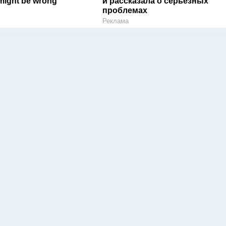
might be wrong
и рассказала о серьезных
проблемах
Реклама