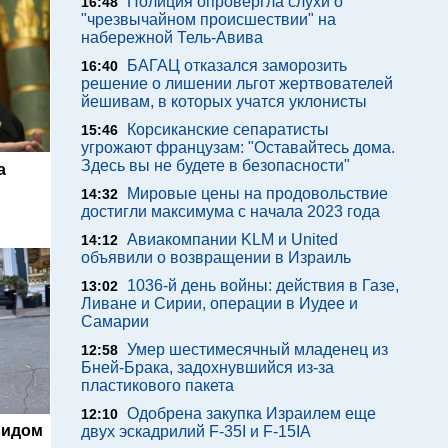
Полиция опровергла слухи о
16:48
"чрезвычайном происшествии" на
набережной Тель-Авива
БАГАЦ отказался заморозить
16:40
решение о лишении льгот жертвователей
йешивам, в которых учатся уклонисты
Корсиканские сепаратисты
15:46
угрожают французам: "Оставайтесь дома.
Здесь вы не будете в безопасности"
а
Мировые цены на продовольствие
14:32
достигли максимума с начала 2023 года
Авиакомпании KLM и United
14:12
объявили о возвращении в Израиль
1036-й день войны: действия в Газе,
13:02
Ливане и Сирии, операции в Иудее и
Самарии
Умер шестимесячный младенец из
12:58
Бней-Брака, задохнувшийся из-за
пластикового пакета
Одобрена закупка Израилем еще
12:10
видом
двух эскадрилий F-35I и F-15IA