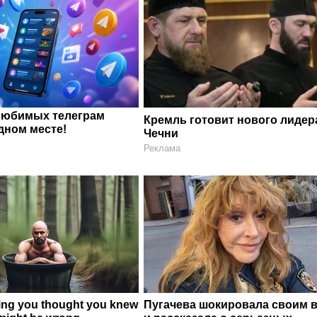
любимых телеграм
Кремль готовит нового лидер
дном месте!
Чечни
Реклама
ing you thought you knew
Пугачева шокировала своим 