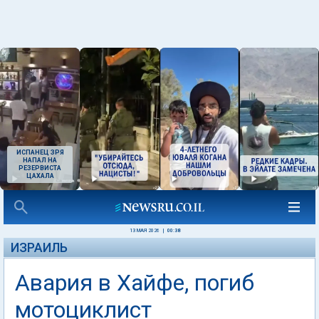
ИСПАНЕЦ ЗРЯ
НАПАЛ НА
РЕЗЕРВИСТА
ЦАХАЛА
13 МАЯ 2026
|
00:38
ИЗРАИЛЬ
Авария в Хайфе, погиб
мотоциклист