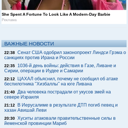
She Spent A Fortune To Look Like A Modern-Day Barbie
Реклама
ВАЖНЫЕ НОВОСТИ
Сенат США одобрил законопроект Линдси Грэма о
22:38
санкциях против Ирана и России
1036-й день войны: действия в Газе, Ливане и
22:35
Сирии, операции в Иудее и Самарии
ЦАХАЛ объяснил, почему не сообщил об атаке
22:12
беспилотника "Хизбаллы" на юге Ливана
Два человека пострадали от укусов змей на
21:40
севере Израиля
В Иерусалиме в результате ДТП погиб певец и
21:12
хазан Авишай Леви
Хуситы атаковали правительственные силы в
20:30
йеменской провинции Мариб