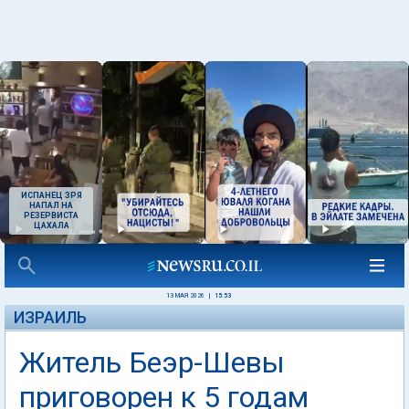
ИСПАНЕЦ ЗРЯ
НАПАЛ НА
РЕЗЕРВИСТА
ЦАХАЛА
13 МАЯ 2026
|
15:53
ИЗРАИЛЬ
Житель Беэр-Шевы
приговорен к 5 годам