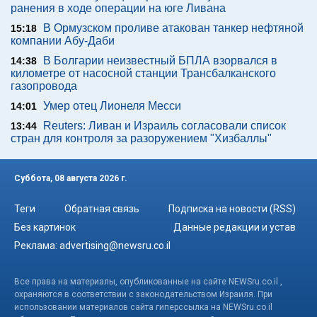
ранения в ходе операции на юге Ливана
В Ормузском проливе атакован танкер нефтяной
15:18
компании Абу-Даби
В Болгарии неизвестный БПЛА взорвался в
14:38
километре от насосной станции Трансбалканского
газопровода
Умер отец Лионеля Месси
14:01
Reuters: Ливан и Израиль согласовали список
13:44
стран для контроля за разоружением "Хизбаллы"
Суббота, 08 августа 2026 г.
Теги
Обратная связь
Подписка на новости (RSS)
Без картинок
Данные редакции и устав
Реклама:
advertising@newsru.co.il
Все права на материалы, опубликованные на сайте NEWSru.co.il ,
охраняются в соответствии с законодательством Израиля. При
использовании материалов сайта гиперссылка на NEWSru.co.il