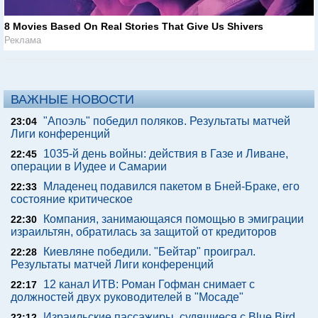
8 Movies Based On Real Stories That Give Us Shivers
Реклама
ВАЖНЫЕ НОВОСТИ
"Апоэль" победил поляков. Результаты матчей
23:04
Лиги конференций
1035-й день войны: действия в Газе и Ливане,
22:45
операции в Иудее и Самарии
Младенец подавился пакетом в Бней-Браке, его
22:33
состояние критическое
Компания, занимающаяся помощью в эмиграции
22:30
израильтян, обратилась за защитой от кредиторов
Киевляне победили. "Бейтар" проиграл.
22:28
Результаты матчей Лиги конференций
12 канал ИТВ: Роман Гофман снимает с
22:17
должностей двух руководителей в "Мосаде"
Израильские пассажиры, судящиеся с Blue Bird,
22:12