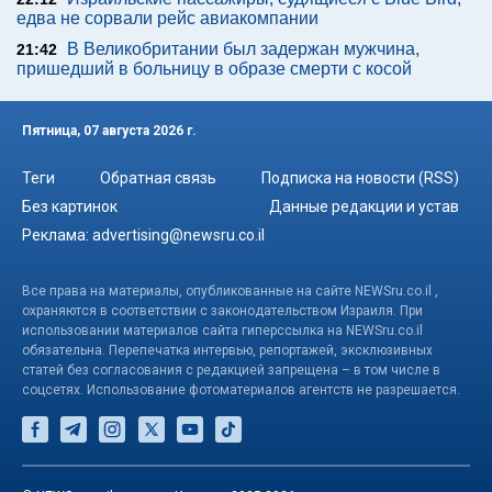
едва не сорвали рейс авиакомпании
В Великобритании был задержан мужчина,
21:42
пришедший в больницу в образе смерти с косой
Пятница, 07 августа 2026 г.
Теги
Обратная связь
Подписка на новости (RSS)
Без картинок
Данные редакции и устав
Реклама:
advertising@newsru.co.il
Все права на материалы, опубликованные на сайте NEWSru.co.il ,
охраняются в соответствии с законодательством Израиля. При
использовании материалов сайта гиперссылка на NEWSru.co.il
обязательна. Перепечатка интервью, репортажей, эксклюзивных
статей без согласования с редакцией запрещена – в том числе в
соцсетях. Использование фотоматериалов агентств не разрешается.