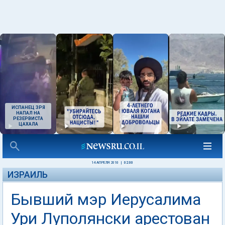
ИСПАНЕЦ ЗРЯ
НАПАЛ НА
РЕЗЕРВИСТА
ЦАХАЛА
14 АПРЕЛЯ 2010
|
02:00
ИЗРАИЛЬ
Бывший мэр Иерусалима
Ури Луполянски арестован