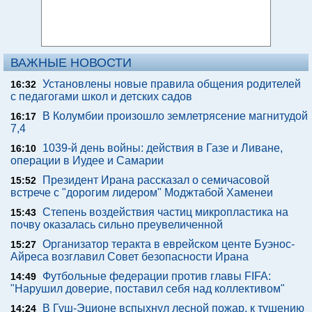
ВАЖНЫЕ НОВОСТИ
Установлены новые правила общения родителей
16:32
с педагогами школ и детских садов
В Колумбии произошло землетрясение магнитудой
16:17
7,4
1039-й день войны: действия в Газе и Ливане,
16:10
операции в Иудее и Самарии
Президент Ирана рассказал о семичасовой
15:52
встрече с "дорогим лидером" Моджтабой Хаменеи
Степень воздействия частиц микропластика на
15:43
почву оказалась сильно преувеличенной
Организатор теракта в еврейском центе Буэнос-
15:27
Айреса возглавил Совет безопасности Ирана
Футбольные федерации против главы FIFA:
14:49
"Нарушил доверие, поставил себя над коллективом"
В Гуш-Эционе вспыхнул лесной пожар, к тушению
14:24