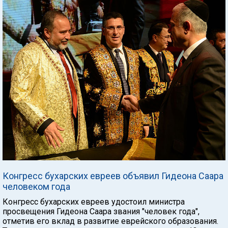
Конгресс бухарских евреев объявил Гидеона Саара
человеком года
Конгресс бухарских евреев удостоил министра
просвещения Гидеона Саара звания "человек года",
отметив его вклад в развитие еврейского образования.