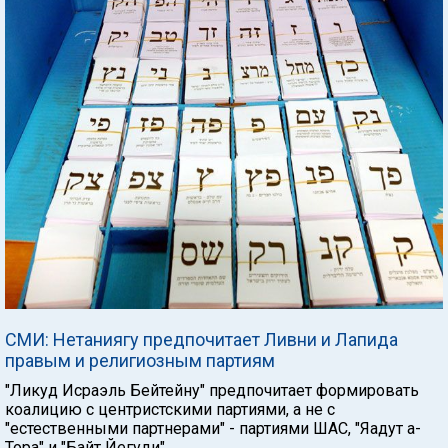
СМИ: Нетаниягу предпочитает Ливни и Лапида
правым и религиозным партиям
"Ликуд Исраэль Бейтейну" предпочитает формировать
коалицию с центристскими партиями, а не с
"естественными партнерами" - партиями ШАС, "Яадут а-
Тора" и "Байт Йегуди".