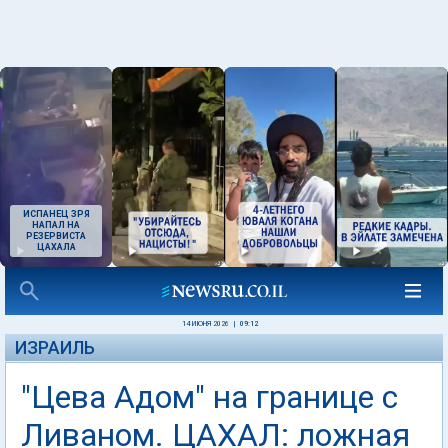
ИСПАНЕЦ ЗРЯ
НАПАЛ НА
РЕЗЕРВИСТА
ЦАХАЛА
14 ИЮНЯ 2026
|
09:12
ИЗРАИЛЬ
"Цева Адом" на границе с
Ливаном. ЦАХАЛ: ложная