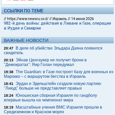
ССЫЛКИ ПО ТЕМЕ
//
https://www.newsru.co.il/
//
Израиль
//
14 июня 2026
982-й день войны: действия в Ливане и Газе, операции
в Иудее и Самарии
ВАЖНЫЕ НОВОСТИ
В деле об убийстве Эльдара Даяна появился
20:47
свидетель
Эйнав Ценгаукер не получит брони в
20:13
"Демократах": Яир Голан передумал
The Guardian: в Газе построят базу для военных из
19:38
Марокко – с маршрутом бегства в Израиль
Эрдан и Эдельштейн создали новую партию:
18:41
"Ликуд" больше не представляет правых
Юношеская сборная Израиля по гандболу
18:24
впервые вышла на чемпионат мира
Масштабные учения ВМС Израиля прошли в
18:19
Средиземном и Красном морях