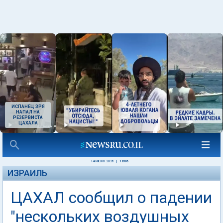
ИСПАНЕЦ ЗРЯ
НАПАЛ НА
РЕЗЕРВИСТА
ЦАХАЛА
14 ИЮНЯ 2026
|
18:06
ИЗРАИЛЬ
ЦАХАЛ сообщил о падении
"нескольких воздушных