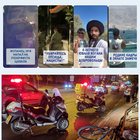
ИСПАНЕЦ ЗРЯ
НАПАЛ НА
РЕЗЕРВИСТА
ЦАХАЛА