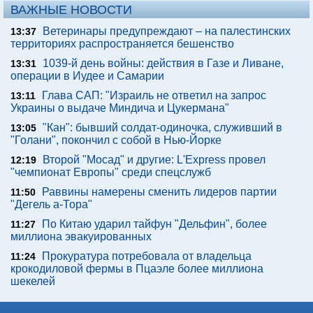
ВАЖНЫЕ НОВОСТИ
Ветеринары предупреждают – на палестинских
13:37
территориях распространяется бешенство
1039-й день войны: действия в Газе и Ливане,
13:31
операции в Иудее и Самарии
Глава САП: "Израиль не ответил на запрос
13:11
Украины о выдаче Миндича и Цукермана"
"Кан": бывший солдат-одиночка, служивший в
13:05
"Голани", покончил с собой в Нью-Йорке
Второй "Мосад" и другие: L'Express провел
12:19
"чемпионат Европы" среди спецслужб
Раввины намерены сменить лидеров партии
11:50
"Дегель а-Тора"
По Китаю ударил тайфун "Дельфин", более
11:27
миллиона эвакуированных
Прокуратура потребовала от владельца
11:24
крокодиловой фермы в Пцаэле более миллиона
шекелей