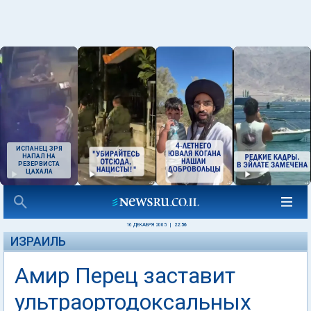
ИСПАНЕЦ ЗРЯ
НАПАЛ НА
РЕЗЕРВИСТА
ЦАХАЛА
16 ДЕКАБРЯ 2005
|
22:56
ИЗРАИЛЬ
Амир Перец заставит
ультраортодоксальных