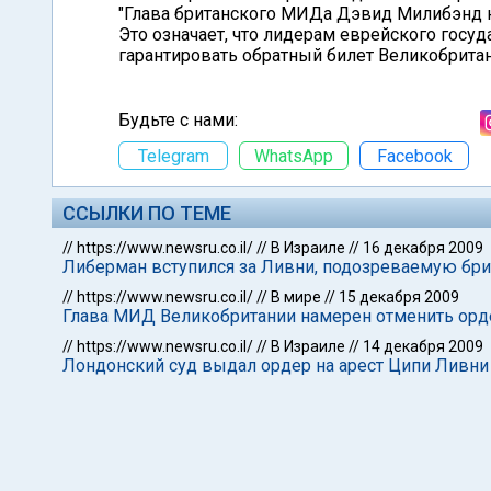
"Глава британского МИДа Дэвид Милибэнд н
Это означает, что лидерам еврейского госуд
гарантировать обратный билет Великобритан
Будьте с нами:
Telegram
WhatsApp
Facebook
ССЫЛКИ ПО ТЕМЕ
//
https://www.newsru.co.il/
//
В Израиле
//
16 декабря 2009
Либерман вступился за Ливни, подозреваемую бри
//
https://www.newsru.co.il/
//
В мире
//
15 декабря 2009
Глава МИД Великобритании намерен отменить орде
//
https://www.newsru.co.il/
//
В Израиле
//
14 декабря 2009
Лондонский суд выдал ордер на арест Ципи Ливни