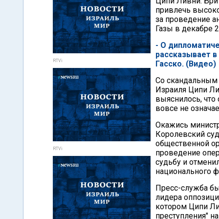
Ципи Ливни. Бри
привлечь высоко
за проведение а
Газы в декабре 2
- О дипломатич
рассказывает в
RTVi
Гасско. (Видео)
Со скандальным 
Израиля Ципи Ли
выяснилось, что 
вовсе не означае
Окажись министр
Королевский суд
общественной ор
RTVi
проведение опер
судьбу и отмени
национального ф
Пресс-служба бы
лидера оппозици
котором Ципи Ли
преступления" н