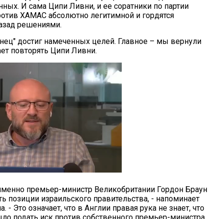
ных. И сама Ципи Ливни, и ее соратники по партии
ротив ХАМАС абсолютно легитимной и гордятся
азад решениями.
инец" достиг намеченных целей. Главное – мы вернули
ет повторять Ципи Ливни.
 именно премьер-министр Великобритании Гордон Браун
ть позиции израильского правительства, - напоминает
 - Это означает, что в Англии правая рука не знает, что
было подать иск против собственного премьер-министра