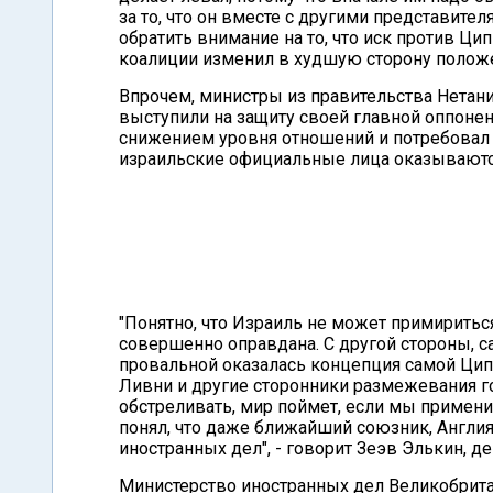
за то, что он вместе с другими представите
обратить внимание на то, что иск против Ци
коалиции изменил в худшую сторону положе
Впрочем, министры из правительства Нетания
выступили на защиту своей главной оппоне
снижением уровня отношений и потребовал 
израильские официальные лица оказываются
"Понятно, что Израиль не может примиритьс
совершенно оправдана. С другой стороны, са
провальной оказалась концепция самой Цип
Ливни и другие сторонники размежевания го
обстреливать, мир поймет, если мы примени
понял, что даже ближайший союзник, Англи
иностранных дел", - говорит Зеэв Элькин, де
Министерство иностранных дел Великобрита