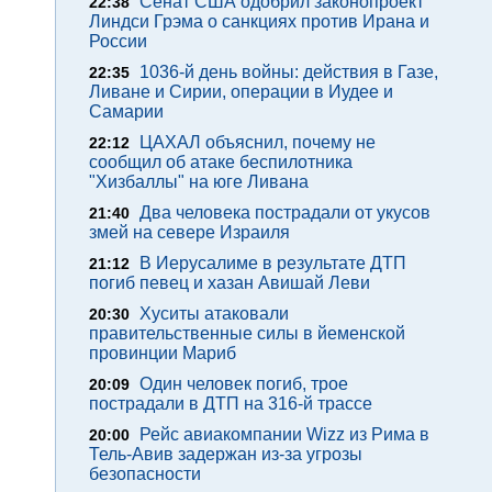
Сенат США одобрил законопроект
22:38
Линдси Грэма о санкциях против Ирана и
России
1036-й день войны: действия в Газе,
22:35
Ливане и Сирии, операции в Иудее и
Самарии
ЦАХАЛ объяснил, почему не
22:12
сообщил об атаке беспилотника
"Хизбаллы" на юге Ливана
Два человека пострадали от укусов
21:40
змей на севере Израиля
В Иерусалиме в результате ДТП
21:12
погиб певец и хазан Авишай Леви
Хуситы атаковали
20:30
правительственные силы в йеменской
провинции Мариб
Один человек погиб, трое
20:09
пострадали в ДТП на 316-й трассе
Рейс авиакомпании Wizz из Рима в
20:00
Тель-Авив задержан из-за угрозы
безопасности