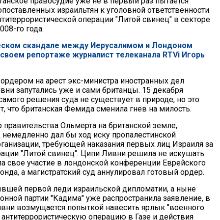
танское правосудие уже не в первый раз пытается
поставленных израильтян к уголовной ответственности
нтитеррористической операции "Литой свинец" в секторе
008-го года.
еском скандале между Иерусалимом и Лондоном
 своем репортаже журналист телеканала RTVi Игорь
ордером на арест экс-министра иностранных дел
вни запутались уже и сами британцы. 15 декабря
самого решения суда не существует в природе, но это
т, что британская Фемида сменила гнев на милость.
 правительства Ольмерта на британской земле,
 немедленно дал бы ход иску пропалестинской
ганизации, требующей наказания первых лиц Израиля за
ации "Литой свинец". Ципи Ливни решила не искушать
ла свое участие в лондонской конференции Еврейского
онда, а магистратский суд аннулировал готовый ордер.
вшей первой леди израильской дипломатии, а ныне
онной партии "Кадима" уже распространила заявление, в
вни возмущается попыткой навесить ярлык "военного
а антитеррористическую операцию в Газе и действия