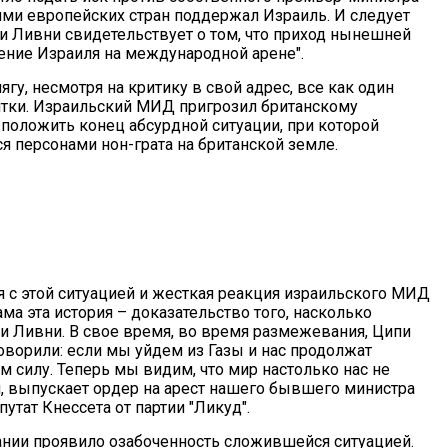
лями европейских стран поддержал Израиль. И следует
пи Ливни свидетельствует о том, что приход нынешней
ние Израиля на международной арене".
гу, несмотря на критику в свой адрес, все как один
нтки. Израильский МИД пригрозил британскому
положить конец абсурдной ситуации, при которой
 персонами нон-грата на британской земле.
я с этой ситуацией и жесткая реакция израильского МИД
ма эта история – доказательство того, насколько
и Ливни. В свое время, во время размежевания, Ципи
ворили: если мы уйдем из Газы и нас продолжат
м силу. Теперь мы видим, что мир настолько нас не
я, выпускает ордер на арест нашего бывшего министра
путат Кнессета от партии "Ликуд".
нии проявило озабоченность сложившейся ситуацией.