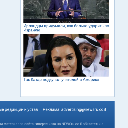
е редакции и устав
Реклама:
advertising@newsru.co.il
и материалов сайта гиперссылка на NEWSru.co.il обязательна.