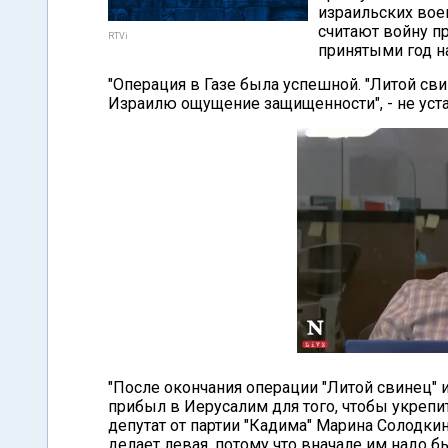
израильских воен
считают войну п
RTVi
принятыми год н
"Операция в Газе была успешной. "Литой св
Израилю ощущение защищенности", - не уста
"После окончания операции "Литой свинец"
прибыл в Иерусалим для того, чтобы укрепи
депутат от партии "Кадима" Марина Солодкина.
делает левая, потому что вначале им надо 