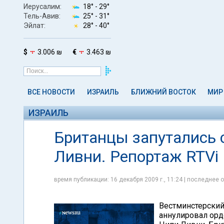
Иерусалим:
18° -
29°
Тель-Авив:
25° -
31°
Эйлат:
28° -
40°
$
3.006 ₪
€
3.463 ₪
ВСЕ НОВОСТИ
ИЗРАИЛЬ
БЛИЖНИЙ ВОСТОК
МИР
ИЗРАИЛЬ
Британцы запутались 
Ливни. Репортаж RTVi
время публикации: 16 декабря 2009 г., 11:24 | последнее о
Вестминстерский
аннулировал орд