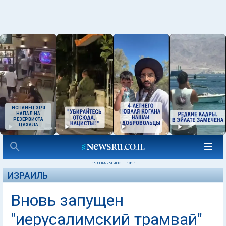
ИСПАНЕЦ ЗРЯ
НАПАЛ НА
РЕЗЕРВИСТА
ЦАХАЛА
16 ДЕКАБРЯ 2013
|
13:01
ИЗРАИЛЬ
Вновь запущен
"иерусалимский трамвай"