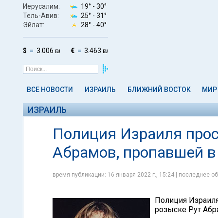
Иерусалим:
19° -
30°
Тель-Авив:
25° -
31°
Эйлат:
28° -
40°
$
3.006 ₪
€
3.463 ₪
ВСЕ НОВОСТИ
ИЗРАИЛЬ
БЛИЖНИЙ ВОСТОК
МИР
ИЗРАИЛЬ
Полиция Израиля прос
Абрамов, пропавшей в
время публикации: 16 января 2022 г., 15:24 | последнее об
Полиция Израиля
розыске Рут Абр