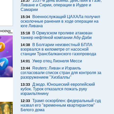
1037-й день войны: действия в Газе,
15:37
Ливане и Сирии, операции в Иудее и
Самарии
Военнослужащий ЦАХАЛа получил
15:34
осколочные ранения в ходе операции на
юге Ливана
В Ормузском проливе атакован
15:18
танкер нефтяной компании Абу-Даби
В Болгарии неизвестный БПЛА
14:38
взорвался в километре от насосной
станции Трансбалканского газопровода
Умер отец Лионеля Месси
14:01
Reuters: Ливан и Израиль
13:44
согласовали список стран для контроля за
разоружением "Хизбаллы"
м
Дзюдо. Юношеский европейский
13:33
кубок. Турок отказался пожать руку
израильтянину
Трамп оскорблен: федеральный суд
12:33
назвал его "временным квартирантом"
Белого дома