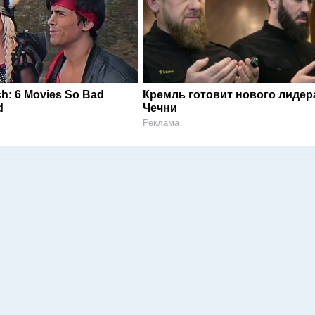
ch: 6 Movies So Bad
Кремль готовит нового лидер
d
Чечни
Реклама