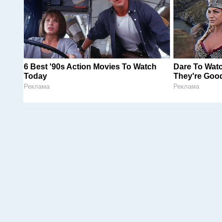
6 Best '90s Action Movies To Watch
Dare To Wat
Today
They're Goo
Реклама
Реклама