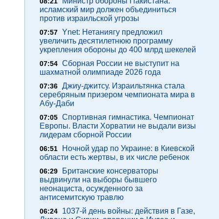
Министр обороны Пакистана:
08:21
исламский мир должен объединиться
против израильской угрозы
Ynet: Нетаниягу предложил
07:57
увеличить десятилетнюю программу
укрепления обороны до 400 млрд шекелей
Сборная России не выступит на
07:54
шахматной олимпиаде 2026 года
Джиу-джитсу. Израильтянка стала
07:36
серебряным призером чемпионата мира в
Абу-Даби
Спортивная гимнастика. Чемпионат
07:05
Европы. Власти Хорватии не выдали визы
лидерам сборной России
Ночной удар по Украине: в Киевской
06:51
области есть жертвы, в их числе ребенок
Британские консерваторы
06:29
выдвинули на выборы бывшего
неонациста, осужденного за
антисемитскую травлю
1037-й день войны: действия в Газе,
06:24