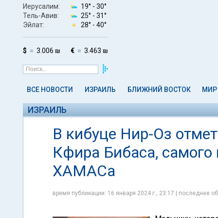
Иерусалим:
19° -
30°
Тель-Авив:
25° -
31°
Эйлат:
28° -
40°
$
3.006 ₪
€
3.463 ₪
ВСЕ НОВОСТИ
ИЗРАИЛЬ
БЛИЖНИЙ ВОСТОК
МИР
ИЗРАИЛЬ
В кибуце Нир-Оз отме
Кфира Бибаса, самого
ХАМАСа
время публикации: 16 января 2024 г., 23:17 | последнее об