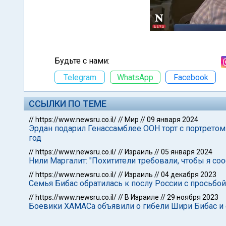
Будьте с нами:
Telegram
WhatsApp
Facebook
ССЫЛКИ ПО ТЕМЕ
//
https://www.newsru.co.il/
//
Мир
//
09 января 2024
Эрдан подарил Генассамблее ООН торт с портрето
год
//
https://www.newsru.co.il/
//
Израиль
//
05 января 2024
Нили Маргалит: "Похитители требовали, чтобы я соо
//
https://www.newsru.co.il/
//
Израиль
//
04 декабря 2023
Семья Бибас обратилась к послу России с просьбо
//
https://www.newsru.co.il/
//
В Израиле
//
29 ноября 2023
Боевики ХАМАСа объявили о гибели Шири Бибас и 