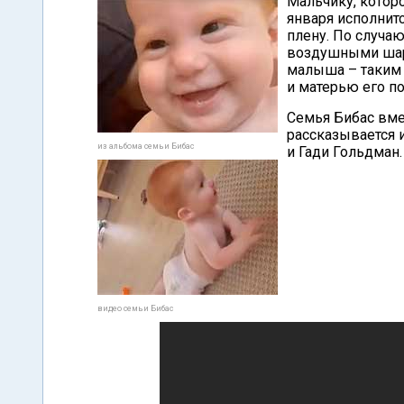
Мальчику, которо
января исполнитс
плену. По случа
воздушными шара
малыша – таким 
и матерью его по
Семья Бибас вме
рассказывается 
из альбома семьи Бибас
и Гади Гольдман.
видео семьи Бибас