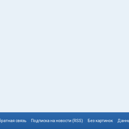
братная связь
Подписка на новости (RSS)
Без картинок
Данны