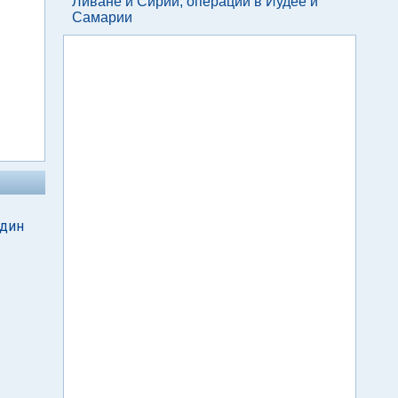
Ливане и Сирии, операции в Иудее и
Самарии
один