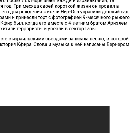
го после 7 октября знает каждый израильтянин, 18
я год. Три месяца своей короткой жизни он провел в
ю его дня рождения жители Нир-Оза украсили детский сад
ми и принесли торт с фотографией 9-месячного рыжего
Кфир был, когда его вместе с 4-летним братом Ариэлем
хитили террористы и увезли в сектор Газы.
сте с израильскими звездами записала песню, в которой
история Кфира. Слова и музыка к ней написаны Вернером