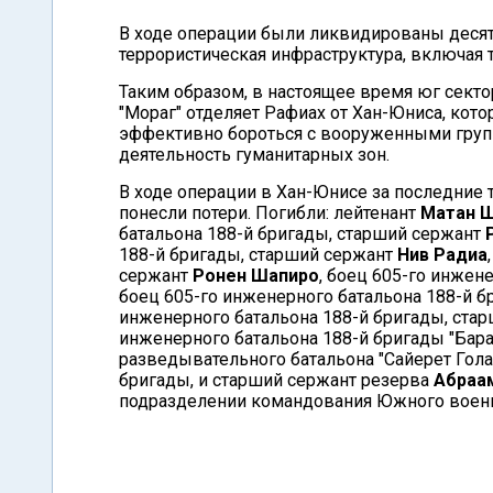
В ходе операции были ликвидированы десят
террористическая инфраструктура, включая 
Таким образом, в настоящее время юг секто
"Мораг" отделяет Рафиах от Хан-Юниса, кото
эффективно бороться с вооруженными груп
деятельность гуманитарных зон.
В ходе операции в Хан-Юнисе за последние т
понесли потери. Погибли: лейтенант
Матан 
батальона 188-й бригады, старший сержант
188-й бригады, старший сержант
Нив Радиа
сержант
Ронен Шапиро
, боец 605-го инжен
боец 605-го инженерного батальона 188-й б
инженерного батальона 188-й бригады, ста
инженерного батальона 188-й бригады "Бара
разведывательного батальона "Сайерет Гола
бригады, и старший сержант резерва
Абраа
подразделении командования Южного военн