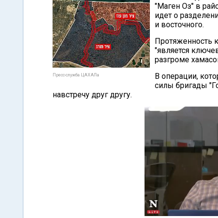
"Маген Оз" в рай
идет о разделени
и восточного.
Протяженность ко
"является ключе
разгроме хамасо
В операции, кот
Пресс-служба ЦАХАЛа
силы бригады "Го
навстречу друг другу.