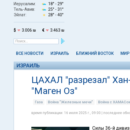
Иерусалим:
18° -
29°
Тель-Авив:
25° -
31°
Эйлат:
28° -
40°
$
3.006 ₪
€
3.463 ₪
ВСЕ НОВОСТИ
ИЗРАИЛЬ
БЛИЖНИЙ ВОСТОК
МИР
ИЗРАИЛЬ
ЦАХАЛ "разрезал" Хан
"Маген Оз"
Газа
Война "Железные мечи"
Война с ХАМАСо
время публикации: 16 июля 2025 г., 09:00 | последнее обно
Силы 36-й диви