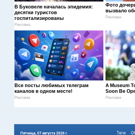
Фото дочер
В Буковеле началась эпидемия:
вызвало об
десятки туристов
Реклама
госпитализированы
Реклама
Все посты любимых телеграм
A Museum To
каналов в одном месте!
Soon Be Op
Реклама
Реклама
Теги
О
Пятница, 07 августа 2026 г.