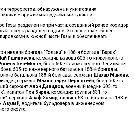
ки террористов, обнаружена и уничтожена
тайники с оружием и подземные туннели.
ра Газы разделен на три части: созданный ранее коридор
рый теперь разделен надвое. Это позволяет более
пировками в южной части Газы и обеспечивать
ри недели бригада "Голани" и 188-я бригада "Барак"
Шай Яшиновски
, командир взвода 605-го инженерного
Ронель Бен-Моше
, боец 605-го инженерного батальона
, боец 605-го инженерного батальона 188-й бригады,
ерного батальона 188-й бригады, сержант
Шахар Маноав
,
ригады, сержант
Мааян Барух Перлштейн
, боец 605-го
рший сержант
Алон Давидов
, военный медик 605-го
к", капитан
Рэи Биран
, командир группы 631-го
ни", сержант
Асаф Замир
, танкист 53-го батальона 188-й
м Азулай
, водитель бульдозера в инженерном
ого округа.