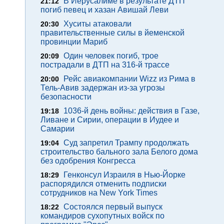
В Иерусалиме в результате ДТП
21:12
погиб певец и хазан Авишай Леви
Хуситы атаковали
20:30
правительственные силы в йеменской
провинции Мариб
Один человек погиб, трое
20:09
пострадали в ДТП на 316-й трассе
Рейс авиакомпании Wizz из Рима в
20:00
Тель-Авив задержан из-за угрозы
безопасности
1036-й день войны: действия в Газе,
19:18
Ливане и Сирии, операции в Иудее и
Самарии
Суд запретил Трампу продолжать
19:04
строительство бального зала Белого дома
без одобрения Конгресса
Генконсул Израиля в Нью-Йорке
18:29
распорядился отменить подписки
сотрудников на New York Times
Состоялся первый выпуск
18:22
командиров сухопутных войск по