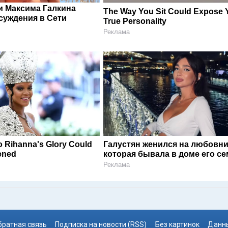
и Максима Галкина
The Way You Sit Could Expose 
суждения в Сети
True Personality
Реклама
 Rihanna's Glory Could
Галустян женился на любовни
ened
которая бывала в доме его с
Реклама
братная связь
Подписка на новости (RSS)
Без картинок
Данны