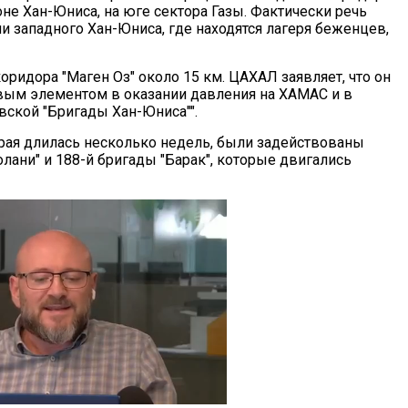
оне Хан-Юниса, на юге сектора Газы. Фактически речь
и западного Хан-Юниса, где находятся лагеря беженцев,
ридора "Маген Оз" около 15 км. ЦАХАЛ заявляет, что он
вым элементом в оказании давления на ХАМАС и в
вской "Бригады Хан-Юниса"".
орая длилась несколько недель, были задействованы
лани" и 188-й бригады "Барак", которые двигались