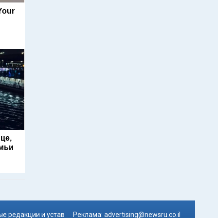
Your
це,
емьи
е редакции и устав
Реклама:
advertising@newsru.co.il