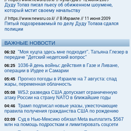
Дуду Топаз писал пьесу об обиженном шоумене,
который мстит своему начальству
//
https://www.newsru.co.il/
//
В Израиле
//
11 июня 2009
Пятый подозреваемый по делу Дуду Топаза сдался
полиции
ВАЖНЫЕ НОВОСТИ
"Моя хуцпа здесь мне подходит". Татьяна Глезер в
06:32
передаче "Детский недетский вопрос"
1036-й день войны: действия в Газе и Ливане,
06:25
операции в Иудее и Самарии
Прогноз погоды в Израиле на 7 августа: спад
05:45
жары, переменная облачность
WSJ: разведка США допускает ограниченную
05:08
атаку России на страну NATO в ближайшие годы
Трамп подписал новые указы, ужесточающие
04:46
правила получения гражданства США по рождению
Суд в Нью-Мексико обязал Meta выплатить $567
03:09
млн на помощь подросткам и лимитировать соцсети