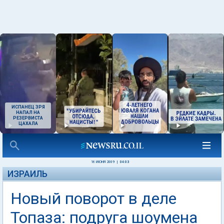
ИСПАНЕЦ ЗРЯ
НАПАЛ НА
РЕЗЕРВИСТА
ЦАХАЛА
16 ИЮНЯ 2009
|
04:03
ИЗРАИЛЬ
Новый поворот в деле
Топаза: подруга шоумена