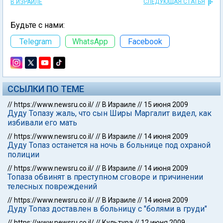
СЛЕДУЮЩАЯ СТАТЬЯ
В ИЗРАИЛЕ
Будьте с нами:
Telegram
WhatsApp
Facebook
ССЫЛКИ ПО ТЕМЕ
//
https://www.newsru.co.il/
//
В Израиле
//
15 июня 2009
Дуду Топазу жаль, что сын Ширы Маргалит видел, как
избивали его мать
//
https://www.newsru.co.il/
//
В Израиле
//
14 июня 2009
Дуду Топаз останется на ночь в больнице под охраной
полиции
//
https://www.newsru.co.il/
//
В Израиле
//
14 июня 2009
Топаза обвинят в преступном сговоре и причинении
телесных повреждений
//
https://www.newsru.co.il/
//
В Израиле
//
14 июня 2009
Дуду Топаз доставлен в больницу с "болями в груди"
//
https://www.newsru.co.il/
//
Культура
//
12 июня 2009