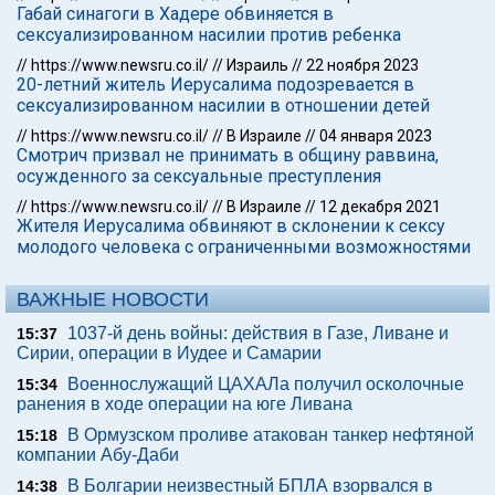
Габай синагоги в Хадере обвиняется в
сексуализированном насилии против ребенка
//
https://www.newsru.co.il/
//
Израиль
//
22 ноября 2023
20-летний житель Иерусалима подозревается в
сексуализированном насилии в отношении детей
//
https://www.newsru.co.il/
//
В Израиле
//
04 января 2023
Смотрич призвал не принимать в общину раввина,
осужденного за сексуальные преступления
//
https://www.newsru.co.il/
//
В Израиле
//
12 декабря 2021
Жителя Иерусалима обвиняют в склонении к сексу
молодого человека с ограниченными возможностями
ВАЖНЫЕ НОВОСТИ
1037-й день войны: действия в Газе, Ливане и
15:37
Сирии, операции в Иудее и Самарии
Военнослужащий ЦАХАЛа получил осколочные
15:34
ранения в ходе операции на юге Ливана
В Ормузском проливе атакован танкер нефтяной
15:18
компании Абу-Даби
В Болгарии неизвестный БПЛА взорвался в
14:38