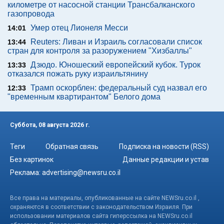
километре от насосной станции Трансбалканского
газопровода
Умер отец Лионеля Месси
14:01
Reuters: Ливан и Израиль согласовали список
13:44
стран для контроля за разоружением "Хизбаллы"
Дзюдо. Юношеский европейский кубок. Турок
13:33
отказался пожать руку израильтянину
Трамп оскорблен: федеральный суд назвал его
12:33
"временным квартирантом" Белого дома
Суббота, 08 августа 2026 г.
Теги
Обратная связь
Подписка на новости (RSS)
Без картинок
Данные редакции и устав
Реклама:
advertising@newsru.co.il
Все права на материалы, опубликованные на сайте NEWSru.co.il ,
охраняются в соответствии с законодательством Израиля. При
использовании материалов сайта гиперссылка на NEWSru.co.il