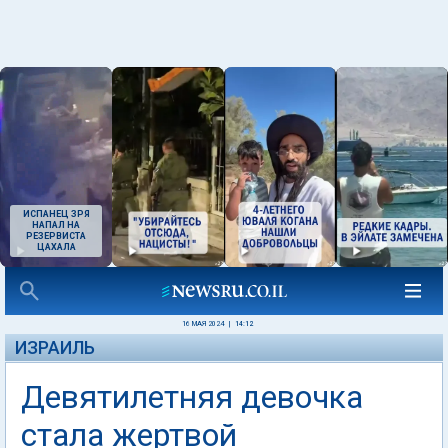
ИСПАНЕЦ ЗРЯ
НАПАЛ НА
РЕЗЕРВИСТА
ЦАХАЛА
16 МАЯ 2024
|
14:12
ИЗРАИЛЬ
Девятилетняя девочка
стала жертвой