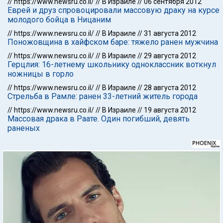
//
https://www.newsru.co.il/
//
В Израиле
//
06 сентября 2012
Еврей и друз спровоцировали массовую драку на курсе
молодого бойца в Ницаним
//
https://www.newsru.co.il/
//
В Израиле
//
31 августа 2012
Поножовщина в хайфском баре: тяжело ранен мужчина
//
https://www.newsru.co.il/
//
В Израиле
//
29 августа 2012
Герцлия: 16-летнему школьнику одноклассник воткнул
ножницы в горло
//
https://www.newsru.co.il/
//
В Израиле
//
28 августа 2012
Стрельба в Рамле: ранен 33-летний житель города
//
https://www.newsru.co.il/
//
В Израиле
//
19 августа 2012
Массовая драка в Раате. Один погибший, девять
раненых