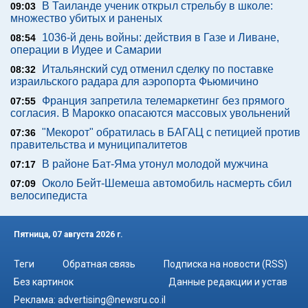
В Таиланде ученик открыл стрельбу в школе:
09:03
множество убитых и раненых
1036-й день войны: действия в Газе и Ливане,
08:54
операции в Иудее и Самарии
Итальянский суд отменил сделку по поставке
08:32
израильского радара для аэропорта Фьюмичино
Франция запретила телемаркетинг без прямого
07:55
согласия. В Марокко опасаются массовых увольнений
"Мекорот" обратилась в БАГАЦ с петицией против
07:36
правительства и муниципалитетов
В районе Бат-Яма утонул молодой мужчина
07:17
Около Бейт-Шемеша автомобиль насмерть сбил
07:09
велосипедиста
Пятница, 07 августа 2026 г.
Теги
Обратная связь
Подписка на новости (RSS)
Без картинок
Данные редакции и устав
Реклама:
advertising@newsru.co.il