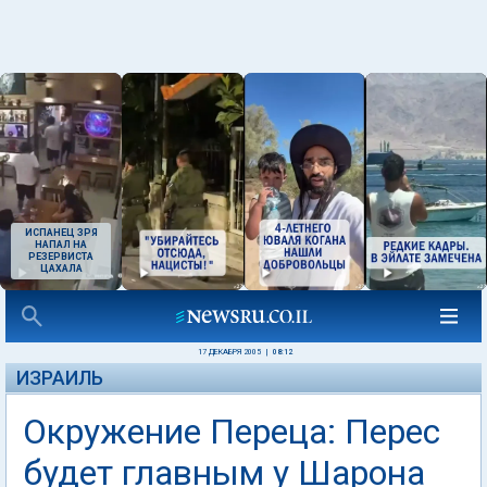
ИСПАНЕЦ ЗРЯ
НАПАЛ НА
РЕЗЕРВИСТА
ЦАХАЛА
17 ДЕКАБРЯ 2005
|
08:12
ИЗРАИЛЬ
Окружение Переца: Перес
будет главным у Шарона