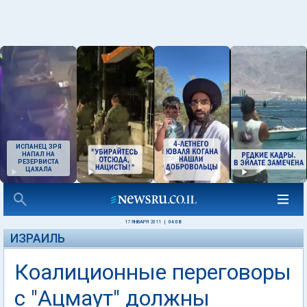
ИСПАНЕЦ ЗРЯ
НАПАЛ НА
РЕЗЕРВИСТА
ЦАХАЛА
17 ЯНВАРЯ 2011
|
04:08
ИЗРАИЛЬ
Коалиционные переговоры
с "Ацмаут" должны