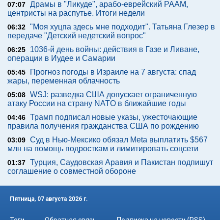
Драмы в "Ликуде", арабо-еврейский РААМ,
07:07
центристы на распутье. Итоги недели
"Моя хуцпа здесь мне подходит". Татьяна Глезер в
06:32
передаче "Детский недетский вопрос"
1036-й день войны: действия в Газе и Ливане,
06:25
операции в Иудее и Самарии
Прогноз погоды в Израиле на 7 августа: спад
05:45
жары, переменная облачность
WSJ: разведка США допускает ограниченную
05:08
атаку России на страну NATO в ближайшие годы
Трамп подписал новые указы, ужесточающие
04:46
правила получения гражданства США по рождению
Суд в Нью-Мексико обязал Meta выплатить $567
03:09
млн на помощь подросткам и лимитировать соцсети
Турция, Саудовская Аравия и Пакистан подпишут
01:37
соглашение о совместной обороне
Пятница, 07 августа 2026 г.
Теги
Обратная связь
Подписка на новости (RSS)