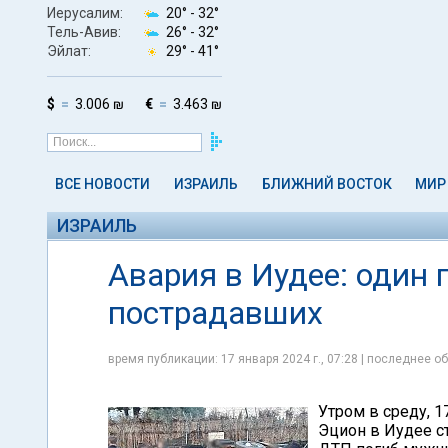
Иерусалим:
20° -
32°
Тель-Авив:
26° -
32°
Эйлат:
29° -
41°
$
3.006 ₪
€
3.463 ₪
ВСЕ НОВОСТИ
ИЗРАИЛЬ
БЛИЖНИЙ ВОСТОК
МИР
ИЗРАИЛЬ
Авария в Иудее: один 
пострадавших
время публикации: 17 января 2024 г., 07:28 | последнее об
Утром в среду, 1
Эцион в Иудее с