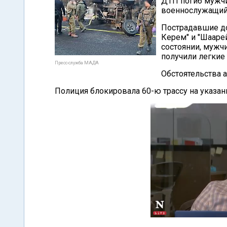
ДТП погиб мужчи
военнослужащий)
Пострадавшие до
Керем" и "Шааре
состоянии, мужчи
получили легкие
Пресс-служба МАДА
Обстоятельства а
Полиция блокировала 60-ю трассу на указан