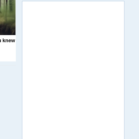
u knew