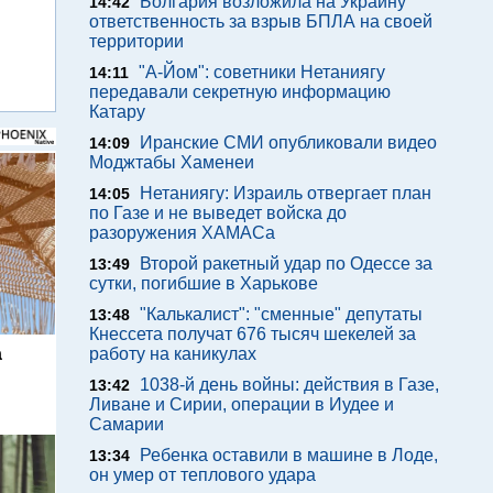
Болгария возложила на Украину
14:42
ответственность за взрыв БПЛА на своей
территории
"А-Йом": советники Нетаниягу
14:11
передавали секретную информацию
Катару
Иранские СМИ опубликовали видео
14:09
Моджтабы Хаменеи
Нетаниягу: Израиль отвергает план
14:05
по Газе и не выведет войска до
разоружения ХАМАСа
Второй ракетный удар по Одессе за
13:49
сутки, погибшие в Харькове
"Калькалист": "сменные" депутаты
13:48
Кнессета получат 676 тысяч шекелей за
а
работу на каникулах
1038-й день войны: действия в Газе,
13:42
Ливане и Сирии, операции в Иудее и
Самарии
Ребенка оставили в машине в Лоде,
13:34
он умер от теплового удара