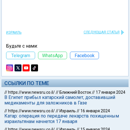
СЛЕДУЮЩАЯ СТАТЬЯ
ИЗРАИЛЬ
Будьте с нами:
Telegram
WhatsApp
Facebook
ССЫЛКИ ПО ТЕМЕ
//
https://www.newsru.co.il/
//
Ближний Восток
//
17 января 2024
В Египет прибыл катарский самолет, доставивший
медикаменты для заложников в Газе
//
https://www.newsru.co.il/
//
Израиль
//
16 января 2024
Катар: операция по передаче лекарств похищенным
израильтянам начнется 17 января
//
https://www.newsru.co.il/
//
Израиль
//
15 января 2024