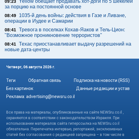
Yellow обещает продавать хот-доги по 5 шекелей
09:23
за порцию на постоянной основе
1035-й день войны: действия в Газе и Ливане,
08:49
операции в Иудее и Самарии
Тревога в поселках Кохав-Яаков и Тель-Цион:
08:41
"Возможное проникновение террористов"
Техас приостанавливает выдачу разрешений на
08:41
новые дата-центры
Четверг, 06 августа 2026 г.
Теги
Обратная связь
Подписка на новости (RSS)
Без картинок
Данные редакции и устав
Реклама:
advertising@newsru.co.il
Все права на материалы, опубликованные на сайте NEWSru.co.il ,
охраняются в соответствии с законодательством Израиля. При
использовании материалов сайта гиперссылка на NEWSru.co.il
обязательна. Перепечатка интервью, репортажей, эксклюзивных
статей без согласования с редакцией запрещена – в том числе в