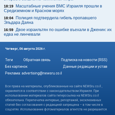
Масштабные учения ВМС Израиля прошли в
18:19
Средиземном и Красном морях
Полиция подтвердила гибель пропавшего
18:04
Эльдара Даяна
Двое израильтян по ошибке въехали в Дженин: их
16:59
едва не линчевали
Четверг, 06 августа 2026 г.
Теги
Обратная связь
Подписка на новости (RSS)
Без картинок
Данные редакции и устав
Реклама:
advertising@newsru.co.il
Все права на материалы, опубликованные на сайте NEWSru.co.il ,
охраняются в соответствии с законодательством Израиля. При
использовании материалов сайта гиперссылка на NEWSru.co.il
обязательна. Перепечатка интервью, репортажей, эксклюзивных
статей без согласования с редакцией запрещена – в том числе в
соцсетях. Использование фотоматериалов агентств не разрешается.