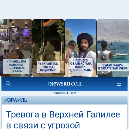
ИСПАНЕЦ ЗРЯ
НАПАЛ НА
РЕЗЕРВИСТА
ЦАХАЛА
17 ЯНВАРЯ 2024
|
17:55
ИЗРАИЛЬ
Тревога в Верхней Галилее
в связи с угрозой