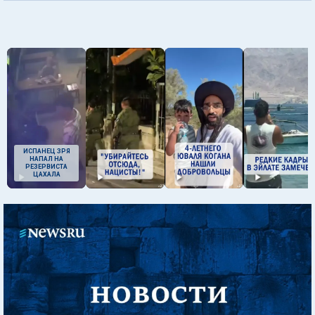
ИСПАНЕЦ ЗРЯ
НАПАЛ НА
РЕЗЕРВИСТА
ЦАХАЛА