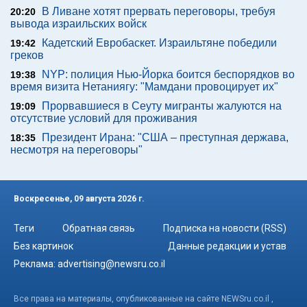
В Ливане хотят прервать переговоры, требуя
20:20
вывода израильских войск
Кадетский Евробаскет. Израильтяне победили
19:42
греков
NYP: полиция Нью-Йорка боится беспорядков во
19:38
время визита Нетаниягу: "Мамдани провоцирует их"
Прорвавшиеся в Сеуту мигранты жалуются на
19:09
отсутствие условий для проживания
Президент Ирана: "США – преступная держава,
18:35
несмотря на переговоры"
Воскресенье, 09 августа 2026 г.
Теги
Обратная связь
Подписка на новости (RSS)
Без картинок
Данные редакции и устав
Реклама:
advertising@newsru.co.il
Все права на материалы, опубликованные на сайте NEWSru.co.il ,