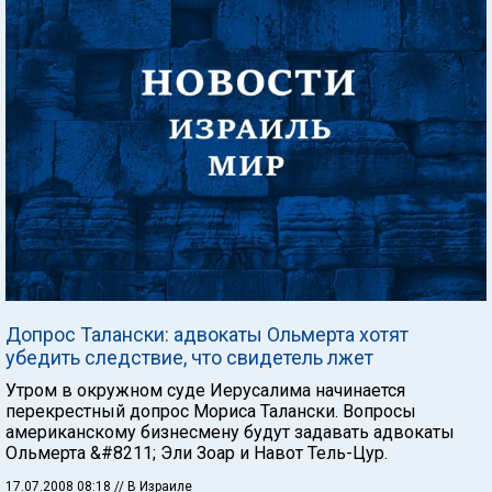
Допрос Талански: адвокаты Ольмерта хотят
убедить следствие, что свидетель лжет
Утром в окружном суде Иерусалима начинается
перекрестный допрос Мориса Талански. Вопросы
американскому бизнесмену будут задавать адвокаты
Ольмерта &#8211; Эли Зоар и Навот Тель-Цур.
17.07.2008 08:18
// В Израиле