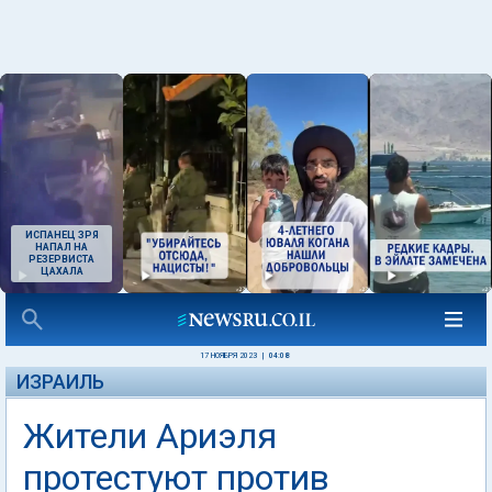
ИСПАНЕЦ ЗРЯ
НАПАЛ НА
РЕЗЕРВИСТА
ЦАХАЛА
17 НОЯБРЯ 2023
|
04:08
ИЗРАИЛЬ
Жители Ариэля
протестуют против