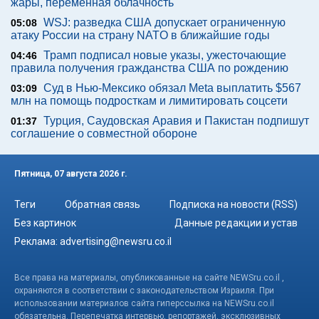
жары, переменная облачность
WSJ: разведка США допускает ограниченную
05:08
атаку России на страну NATO в ближайшие годы
Трамп подписал новые указы, ужесточающие
04:46
правила получения гражданства США по рождению
Суд в Нью-Мексико обязал Meta выплатить $567
03:09
млн на помощь подросткам и лимитировать соцсети
Турция, Саудовская Аравия и Пакистан подпишут
01:37
соглашение о совместной обороне
Пятница, 07 августа 2026 г.
Теги
Обратная связь
Подписка на новости (RSS)
Без картинок
Данные редакции и устав
Реклама:
advertising@newsru.co.il
Все права на материалы, опубликованные на сайте NEWSru.co.il ,
охраняются в соответствии с законодательством Израиля. При
использовании материалов сайта гиперссылка на NEWSru.co.il
обязательна. Перепечатка интервью, репортажей, эксклюзивных