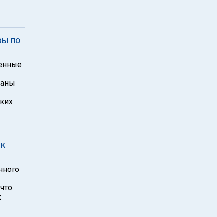
ры по
оенные
ваны
ских
 к
енного
 что
х