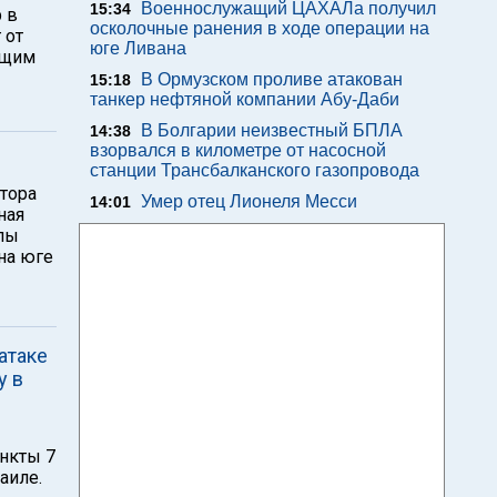
Военнослужащий ЦАХАЛа получил
15:34
 в
осколочные ранения в ходе операции на
 от
юге Ливана
ющим
В Ормузском проливе атакован
15:18
танкер нефтяной компании Абу-Даби
В Болгарии неизвестный БПЛА
14:38
взорвался в километре от насосной
станции Трансбалканского газопровода
ктора
Умер отец Лионеля Месси
14:01
ная
илы
на юге
атаке
у в
ункты 7
аиле.