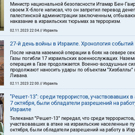
Министр национальной безопасности Итамар Бен-Гвир
своем Х-блоге написал, что он запретил перевод денег
палестинской администрации заключенным, отбыва
наказание в израильских тюрьмах за терроризм.
02.11.2023 22:04
// Израиль
27-й день войны в Израиле. Хронология событий
После начала наземной операции в боях на севере се
Газы погибли 17 израильских военнослужащих. Назем
операция в Газе продолжается. Военно-воздушные с
продолжают наносить удары по объектам "Хизбаллы" 
Ливана.
02.11.2023 22:00
// Израиль
"Решет-13": среди террористов, участвовавших в 
7 октября, были обладатели разрешений на работ
Израиле
Телеканал "Решет-13" передал, что среди террористов,
участвовавших в атаке на израильские населенные п
октября, были обладатели разрешений на работу в Изр