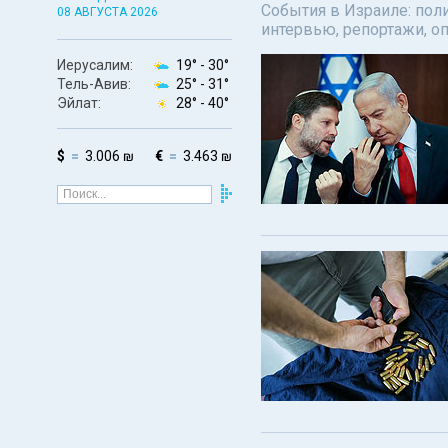
События в Израиле: поли
08 АВГУСТА 2026
интервью, репортажи, о
Иерусалим:
19° -
30°
Тель-Авив:
25° -
31°
Эйлат:
28° -
40°
$
3.006 ₪
€
3.463 ₪