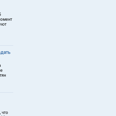
б
момент
уют
адать
а
ше
тян
 что