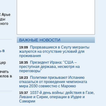
С Арье
яды
нного
ВАЖНЫЕ НОВОСТИ
Прорвавшиеся в Сеуту мигранты
19:09
ь в
жалуются на отсутствие условий для
проживания
цер
Президент Ирана: "США –
18:35
преступная держава, несмотря на
переговоры"
ачать
релов в
Политики призывают Испанию
18:23
отказаться от проведения чемпионата
мира 2030 совместно с Марокко
1037-й день войны: действия в Газе,
15:37
Ливане и Сирии, операции в Иудее и
Самарии