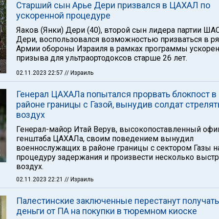
Старший сын Арье Дери призвался в ЦАХАЛ по
ускоренной процедуре
Яаков (Янки) Дери (40), второй сын лидера партии ША
Дери, воспользовался возможностью призваться в р
Армии обороны Израиля в рамках программы ускоре
призыва для ультраортодоксов старше 26 лет.
02.11.2023 22:57
// Израиль
Генерал ЦАХАЛа попытался прорвать блокпост в
районе границы с Газой, вынудив солдат стрелят
воздух
Генерал-майор Итай Верув, высокопоставленный офи
генштаба ЦАХАЛа, своим поведением вынудил
военнослужащих в районе границы с сектором Газы н
процедуру задержания и произвести несколько выст
воздух.
02.11.2023 22:21
// Израиль
Палестинские заключенные перестанут получать
деньги от ПА на покупки в тюремном киоске