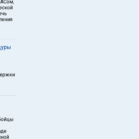
МАСом,
еской
ечь
ления
дуры
держки
 бойцы
оде
нной