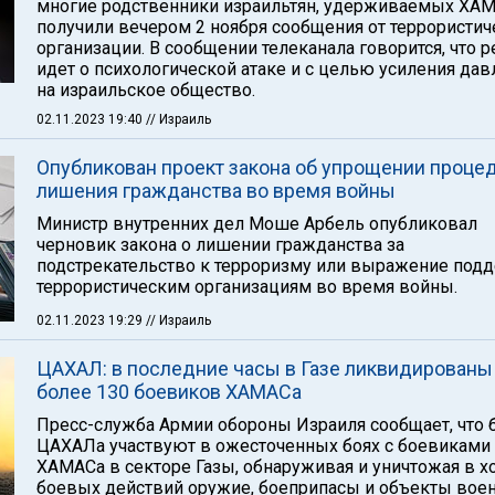
многие родственники израильтян, удерживаемых ХА
получили вечером 2 ноября сообщения от террористич
организации. В сообщении телеканала говорится, что р
идет о психологической атаке и с целью усиления дав
на израильское общество.
02.11.2023 19:40
// Израиль
Опубликован проект закона об упрощении проце
лишения гражданства во время войны
Министр внутренних дел Моше Арбель опубликовал
черновик закона о лишении гражданства за
подстрекательство к терроризму или выражение под
террористическим организациям во время войны.
02.11.2023 19:29
// Израиль
ЦАХАЛ: в последние часы в Газе ликвидированы
более 130 боевиков ХАМАСа
Пресс-служба Армии обороны Израиля сообщает, что
ЦАХАЛа участвуют в ожесточенных боях с боевиками
ХАМАСа в секторе Газы, обнаруживая и уничтожая в х
боевых действий оружие, боеприпасы и объекты вое