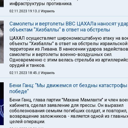
инфраструктуры противника.
02.11.2023 19:13
// Израиль
Самолеты и вертолеты ВВС ЦАХАЛа наносят уда
объектам "Хизбаллы" в ответ на обстрелы
ЦАХАЛ осуществляет широкомасштабную атаку на в
объекты "Хизбаллы" в ответ на обстрелы израильской
территории из Ливана. В нанесении ударов задейство
самолеты и вертолеты военно-воздушных сил.
Одновременно с этим велась стрельба из артиллерий
орудий и танков.
02.11.2023 18:45
// Израиль
Бени Ганц: "Мы движемся от бездны катастрофы
победе"
Бени Ганц, глава партии "Махане Мамлахти" и член во
кабинета, сделал заявление для прессы. Он выразил
соболезнования семьям погибших солдат, и повторил,
возвращение заложников - является одной из главны
целей операции.