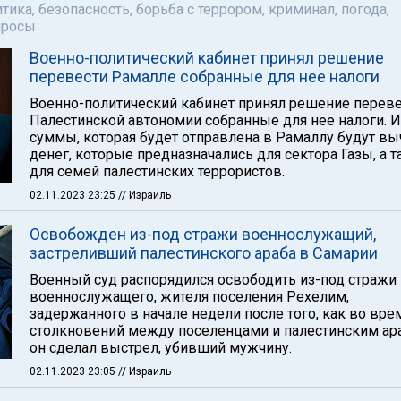
тика, безопасность, борьба с террором, криминал, погода,
просы
Военно-политический кабинет принял решение
перевести Рамалле собранные для нее налоги
Военно-политический кабинет принял решение перев
Палестинской автономии собранные для нее налоги. И
суммы, которая будет отправлена в Рамаллу будут в
денег, которые предназначались для сектора Газы, а 
для семей палестинских террористов.
02.11.2023 23:25
// Израиль
Освобожден из-под стражи военнослужащий,
застреливший палестинского араба в Самарии
Военный суд распорядился освободить из-под стражи
военнослужащего, жителя поселения Рехелим,
задержанного в начале недели после того, как во вре
столкновений между поселенцами и палестинским ар
он сделал выстрел, убивший мужчину.
02.11.2023 23:05
// Израиль