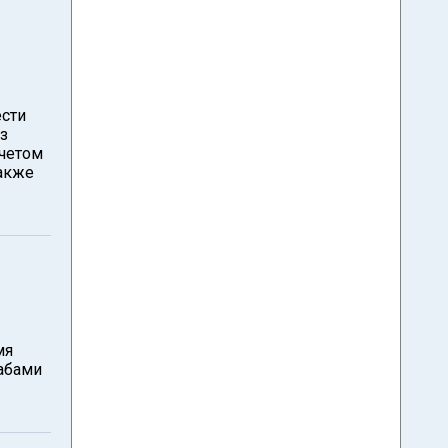
ести
з
ычетом
также
мя
абами