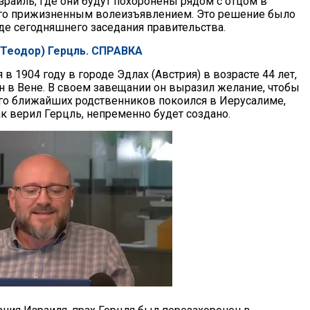
зраиль, где они будут похоронены рядом с отцом в
его прижизненным волеизъявлением. Это решение было
де сегодняшнего заседания правительства.
(Теодор) Герцль. СПРАВКА
 в 1904 году в городе Эдлах (Австрия) в возрасте 44 лет,
н в Вене. В своем завещании он выразил желание, чтобы
 его ближайших родственников покоился в Иерусалиме,
ак верил Герцль, непременно будет создано.