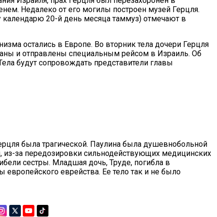
вания Израиля, прах Герцля был перезахоронен в
нем. Недалеко от его могилы построен музей Герцля.
у календарю 20-й день месяца таммуз) отмечают в
зма остались в Европе. Во вторник тела дочери Герцля
ваны и отправлены специальным рейсом в Израиль. Об
 Тела будут сопровождать представители главы
Герцля была трагической. Паулина была душевнобольной
ти, из-за передозировки сильнодействующих медицинских
гибели сестры. Младшая дочь, Труде, погибла в
 европейского еврейства. Ее тело так и не было