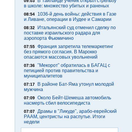
В Таиланде ученик открыл стрельбу
09:03
в школе: множество убитых и раненых
1036-й день войны: действия в Газе
08:54
и Ливане, операции в Иудее и Самарии
Итальянский суд отменил сделку по
08:32
поставке израильского радара для
аэропорта Фьюмичино
Франция запретила телемаркетинг
07:55
без прямого согласия. В Марокко
опасаются массовых увольнений
"Мекорот" обратилась в БАГАЦ с
07:36
петицией против правительства и
муниципалитетов
В районе Бат-Яма утонул молодой
07:17
мужчина
Около Бейт-Шемеша автомобиль
07:09
насмерть сбил велосипедиста
Драмы в "Ликуде", арабо-еврейский
07:07
РААМ, центристы на распутье. Итоги
недели