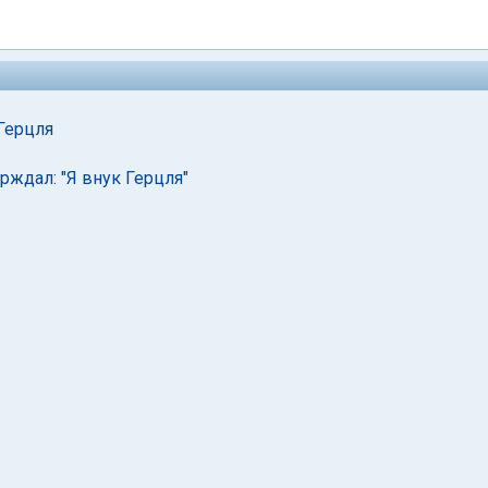
Герцля
ерждал: "Я внук Герцля"