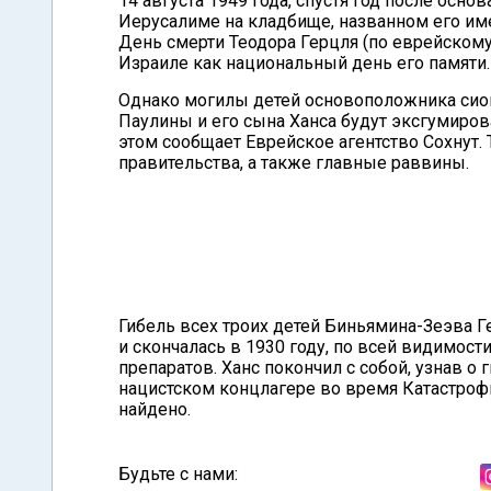
14 августа 1949 года, спустя год после осно
Иерусалиме на кладбище, названном его име
День смерти Теодора Герцля (по еврейском
Израиле как национальный день его памяти.
Однако могилы детей основоположника сиони
Паулины и его сына Ханса будут эксгумиро
этом сообщает Еврейское агентство Сохнут.
правительства, а также главные раввины.
Гибель всех троих детей Биньямина-Зеэва 
и скончалась в 1930 году, по всей видимос
препаратов. Ханс покончил с собой, узнав о 
нацистском концлагере во время Катастрофы
найдено.
Будьте с нами: