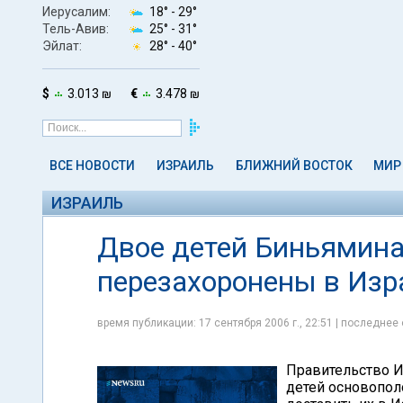
Иерусалим:
18° -
29°
Тель-Авив:
25° -
31°
Эйлат:
28° -
40°
$
3.013 ₪
€
3.478 ₪
ВСЕ НОВОСТИ
ИЗРАИЛЬ
БЛИЖНИЙ ВОСТОК
МИР
ИЗРАИЛЬ
Двое детей Биньямина
перезахоронены в Изр
время публикации: 17 сентября 2006 г., 22:51 | последнее 
Правительство И
детей основопол