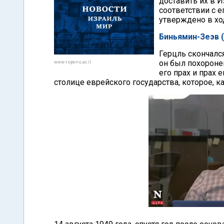
доставить их в И
соответствии с 
утверждено в хо
Биньямин-Зеэв 
Герцль скончался
он был похороне
www-r.openu.ac.il
его прах и прах
столице еврейского государства, которое, к