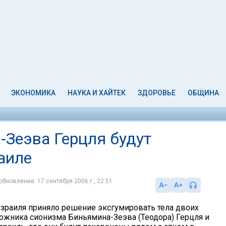
ЭКОНОМИКА
НАУКА И ХАЙТЕК
ЗДОРОВЬЕ
ОБЩИНА
-Зеэва Герцля будут
аиле
обновление: 17 сентября 2006 г., 22:51
зраиля приняло решение эксгумировать тела двоих
ожника сионизма Биньямина-Зеэва (Теодора) Герцля и