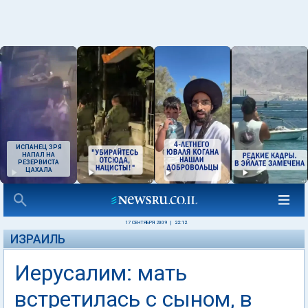
ИСПАНЕЦ ЗРЯ
НАПАЛ НА
РЕЗЕРВИСТА
ЦАХАЛА
17 СЕНТЯБРЯ 2009
|
22:12
ИЗРАИЛЬ
Иерусалим: мать
встретилась с сыном, в