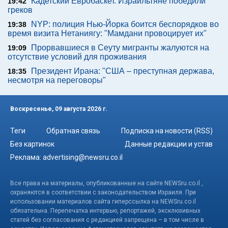
Кадетский Евробаскет. Израильтяне победили
19:42
греков
NYP: полиция Нью-Йорка боится беспорядков во
19:38
время визита Нетаниягу: "Мамдани провоцирует их"
Прорвавшиеся в Сеуту мигранты жалуются на
19:09
отсутствие условий для проживания
Президент Ирана: "США – преступная держава,
18:35
несмотря на переговоры"
Воскресенье, 09 августа 2026 г.
Теги
Обратная связь
Подписка на новости (RSS)
Без картинок
Данные редакции и устав
Реклама:
advertising@newsru.co.il
Все права на материалы, опубликованные на сайте NEWSru.co.il ,
охраняются в соответствии с законодательством Израиля. При
использовании материалов сайта гиперссылка на NEWSru.co.il
обязательна. Перепечатка интервью, репортажей, эксклюзивных
статей без согласования с редакцией запрещена – в том числе в