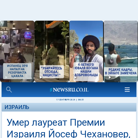
ИСПАНЕЦ ЗРЯ
НАПАЛ НА
РЕЗЕРВИСТА
ЦАХАЛА
17 СЕНТЯБРЯ 2024
|
06:31
ИЗРАИЛЬ
Умер лауреат Премии
Израиля Йосеф Чехановер,