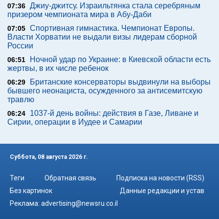
Джиу-джитсу. Израильтянка стала серебряным
07:36
призером чемпионата мира в Абу-Даби
Спортивная гимнастика. Чемпионат Европы.
07:05
Власти Хорватии не выдали визы лидерам сборной
России
Ночной удар по Украине: в Киевской области есть
06:51
жертвы, в их числе ребенок
Британские консерваторы выдвинули на выборы
06:29
бывшего неонациста, осужденного за антисемитскую
травлю
1037-й день войны: действия в Газе, Ливане и
06:24
Сирии, операции в Иудее и Самарии
Суббота, 08 августа 2026 г.
Теги
Обратная связь
Подписка на новости (RSS)
Без картинок
Данные редакции и устав
Реклама:
advertising@newsru.co.il