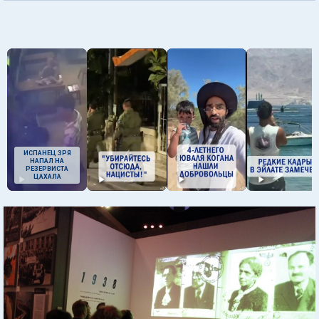
ИСПАНЕЦ ЗРЯ
НАПАЛ НА
РЕЗЕРВИСТА
ЦАХАЛА