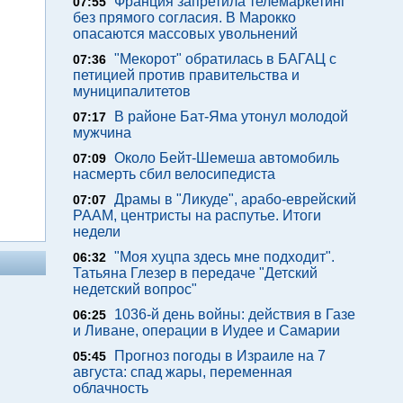
Франция запретила телемаркетинг
07:55
без прямого согласия. В Марокко
опасаются массовых увольнений
"Мекорот" обратилась в БАГАЦ с
07:36
петицией против правительства и
муниципалитетов
В районе Бат-Яма утонул молодой
07:17
мужчина
Около Бейт-Шемеша автомобиль
07:09
насмерть сбил велосипедиста
Драмы в "Ликуде", арабо-еврейский
07:07
РААМ, центристы на распутье. Итоги
недели
"Моя хуцпа здесь мне подходит".
06:32
Татьяна Глезер в передаче "Детский
недетский вопрос"
1036-й день войны: действия в Газе
06:25
и Ливане, операции в Иудее и Самарии
Прогноз погоды в Израиле на 7
05:45
августа: спад жары, переменная
облачность