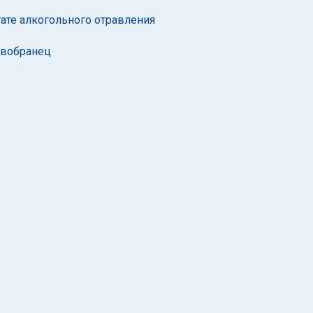
ате алкогольного отравления
овобранец