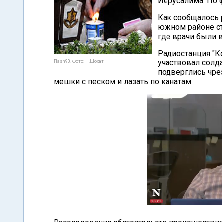
Иерусалима. По 
Как сообщалось 
южном районе ст
где врачи были 
Радиостанция "Ко
участвовал солд
Flash90. Фото: Н.Шохат
подверглись чре
мешки с песком и лазать по канатам.