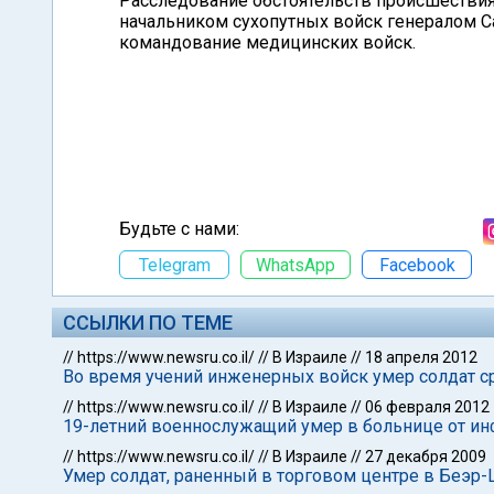
Расследование обстоятельств происшествия
начальником сухопутных войск генералом 
командование медицинских войск.
Будьте с нами:
Telegram
WhatsApp
Facebook
ССЫЛКИ ПО ТЕМЕ
//
https://www.newsru.co.il/
//
В Израиле
//
18 апреля 2012
Во время учений инженерных войск умер солдат 
//
https://www.newsru.co.il/
//
В Израиле
//
06 февраля 2012
19-летний военнослужащий умер в больнице от и
//
https://www.newsru.co.il/
//
В Израиле
//
27 декабря 2009
Умер солдат, раненный в торговом центре в Беэр