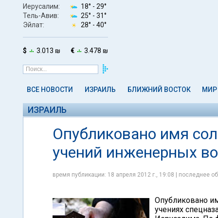
Иерусалим:
18° -
29°
Тель-Авив:
25° -
31°
Эйлат:
28° -
40°
$
3.013 ₪
€
3.478 ₪
ВСЕ НОВОСТИ
ИЗРАИЛЬ
БЛИЖНИЙ ВОСТОК
МИР
ИЗРАИЛЬ
Опубликовано имя сол
учений инженерных во
время публикации: 18 апреля 2012 г., 19:08 | последнее об
Опубликовано им
учениях спецназ