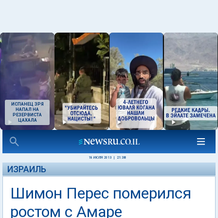
ИСПАНЕЦ ЗРЯ
НАПАЛ НА
РЕЗЕРВИСТА
ЦАХАЛА
18 ИЮЛЯ 2013
|
21:38
ИЗРАИЛЬ
Шимон Перес померился
ростом с Амаре