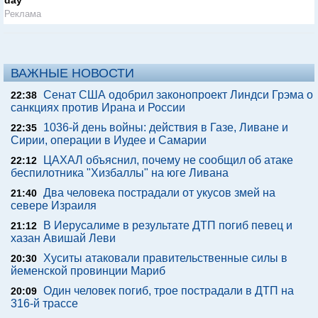
day
Реклама
ВАЖНЫЕ НОВОСТИ
Сенат США одобрил законопроект Линдси Грэма о
22:38
санкциях против Ирана и России
1036-й день войны: действия в Газе, Ливане и
22:35
Сирии, операции в Иудее и Самарии
ЦАХАЛ объяснил, почему не сообщил об атаке
22:12
беспилотника "Хизбаллы" на юге Ливана
Два человека пострадали от укусов змей на
21:40
севере Израиля
В Иерусалиме в результате ДТП погиб певец и
21:12
хазан Авишай Леви
Хуситы атаковали правительственные силы в
20:30
йеменской провинции Мариб
Один человек погиб, трое пострадали в ДТП на
20:09
316-й трассе