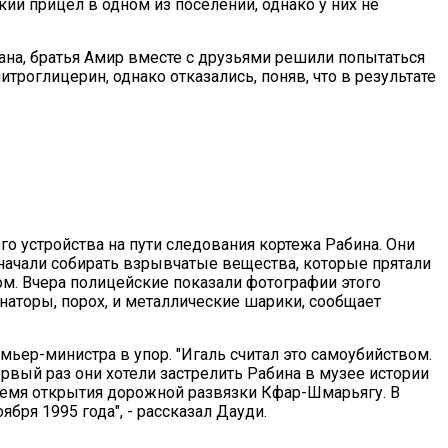
кий прицел в одном из поселений, однако у них не
ана, братья Амир вместе с друзьями решили попытаться
троглицерин, однако отказались, поняв, что в результате
о устройства на пути следования кортежа Рабина. Они
 начали собирать взрывчатые вещества, которые прятали
ком. Вчера полицейские показали фотографии этого
наторы, порох, и металлические шарики, сообщает
мьер-министра в упор. "Игаль считал это самоубийством.
ервый раз они хотели застрелить Рабина в музее истории
время открытия дорожной развязки Кфар-Шмарьягу. В
ября 1995 года", - рассказал Дауди.