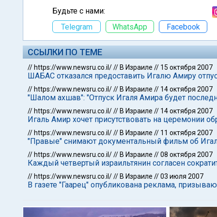
Будьте с нами:
Telegram
WhatsApp
Facebook
ССЫЛКИ ПО ТЕМЕ
//
https://www.newsru.co.il/
//
В Израиле
//
15 октября 2007
ШАБАС отказался предоставить Игалю Амиру отпу
//
https://www.newsru.co.il/
//
В Израиле
//
14 октября 2007
"Шалом ахшав": "Отпуск Игаля Амира будет после
//
https://www.newsru.co.il/
//
В Израиле
//
14 октября 2007
Игаль Амир хочет присутствовать на церемонии о
//
https://www.newsru.co.il/
//
В Израиле
//
11 октября 2007
"Правые" снимают документальный фильм об Ига
//
https://www.newsru.co.il/
//
В Израиле
//
08 октября 2007
Каждый четвертый израильтянин согласен сократит
//
https://www.newsru.co.il/
//
В Израиле
//
03 июля 2007
В газете "Гаарец" опубликована реклама, призыва