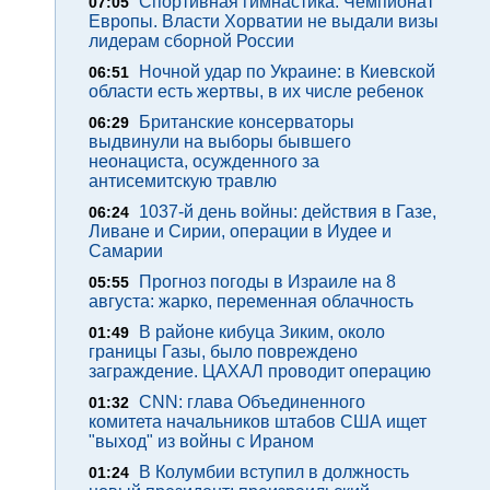
Спортивная гимнастика. Чемпионат
07:05
Европы. Власти Хорватии не выдали визы
лидерам сборной России
Ночной удар по Украине: в Киевской
06:51
области есть жертвы, в их числе ребенок
Британские консерваторы
06:29
выдвинули на выборы бывшего
неонациста, осужденного за
антисемитскую травлю
1037-й день войны: действия в Газе,
06:24
Ливане и Сирии, операции в Иудее и
Самарии
Прогноз погоды в Израиле на 8
05:55
августа: жарко, переменная облачность
В районе кибуца Зиким, около
01:49
границы Газы, было повреждено
заграждение. ЦАХАЛ проводит операцию
CNN: глава Объединенного
01:32
комитета начальников штабов США ищет
"выход" из войны с Ираном
В Колумбии вступил в должность
01:24