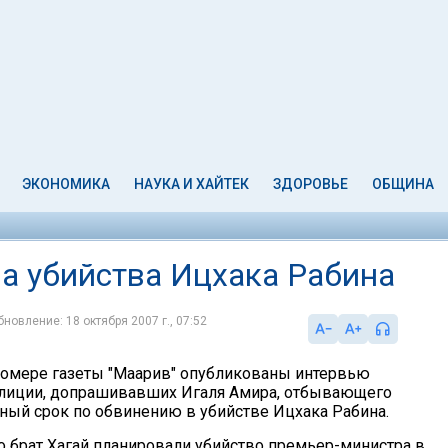
ЭКОНОМИКА
НАУКА И ХАЙТЕК
ЗДОРОВЬЕ
ОБЩИНА
на убийства Ицхака Рабина
бновление: 18 октября 2007 г., 07:52
омере газеты "Маарив" опубликованы интервью
олиции, допрашивавших Игаля Амира, отбывающего
ный срок по обвинению в убийстве Ицхака Рабина.
го брат Хагай планировали убийство премьер-министра в