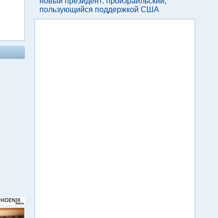
новый президент: произраильский,
пользующийся поддержкой США