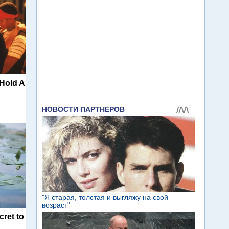
 Hold A
cret to