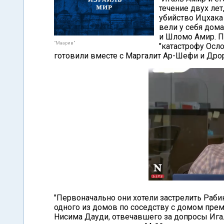
течение двух лет
убийство Ицхака
вели у себя дома
и Шломо Амир. П
"Маарив"
"катастрофу Осл
готовили вместе с Маргалит Ар-Шефи и Дро
"Первоначально они хотели застрелить Раб
одного из домов по соседству с домом прем
Нисима Дауди, отвечавшего за допросы Игаля