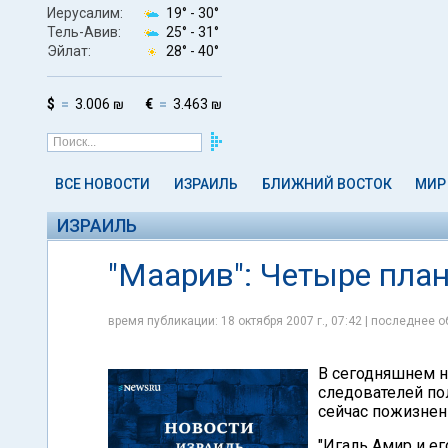
Иерусалим:
19° -
30°
Тель-Авив:
25° -
31°
Эйлат:
28° -
40°
$
3.006 ₪
€
3.463 ₪
ВСЕ НОВОСТИ
ИЗРАИЛЬ
БЛИЖНИЙ ВОСТОК
МИР
ИЗРАИЛЬ
"Маарив": Четыре пла
время публикации: 18 октября 2007 г., 07:42 | последнее о
В сегодняшнем н
следователей п
сейчас пожизнен
"Игаль Амир и е