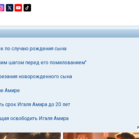
ск по случаю рождения сына
дним шагом перед его помилованием"
брезания новорожденного сына
ле Амире
ь срок Игаля Амира до 20 лет
ющая освободить Игаля Амира