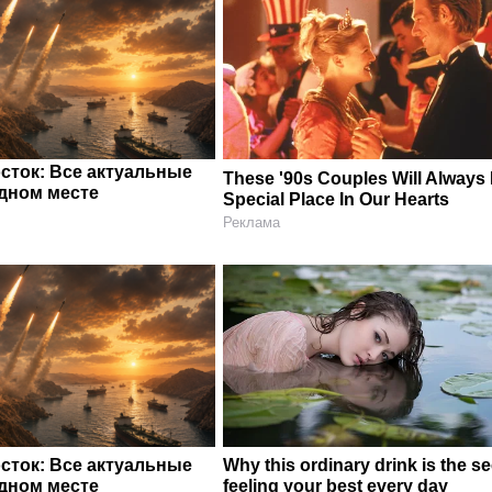
сток: Все актуальные
These '90s Couples Will Always
одном месте
Special Place In Our Hearts
Реклама
сток: Все актуальные
Why this ordinary drink is the se
одном месте
feeling your best every day