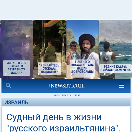
ИСПАНЕЦ ЗРЯ
НАПАЛ НА
РЕЗЕРВИСТА
ЦАХАЛА
18 СЕНТЯБРЯ 2010
|
15:19
ИЗРАИЛЬ
Судный день в жизни
"русского израильтянина".