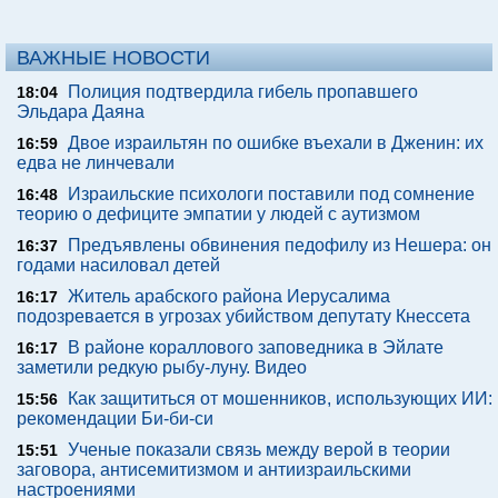
ВАЖНЫЕ НОВОСТИ
Полиция подтвердила гибель пропавшего
18:04
Эльдара Даяна
Двое израильтян по ошибке въехали в Дженин: их
16:59
едва не линчевали
Израильские психологи поставили под сомнение
16:48
теорию о дефиците эмпатии у людей с аутизмом
Предъявлены обвинения педофилу из Нешера: он
16:37
годами насиловал детей
Житель арабского района Иерусалима
16:17
подозревается в угрозах убийством депутату Кнессета
В районе кораллового заповедника в Эйлате
16:17
заметили редкую рыбу-луну. Видео
Как защититься от мошенников, использующих ИИ:
15:56
рекомендации Би-би-си
Ученые показали связь между верой в теории
15:51
заговора, антисемитизмом и антиизраильскими
настроениями