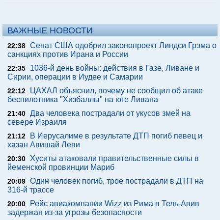
ВАЖНЫЕ НОВОСТИ
Сенат США одобрил законопроект Линдси Грэма о
22:38
санкциях против Ирана и России
1036-й день войны: действия в Газе, Ливане и
22:35
Сирии, операции в Иудее и Самарии
ЦАХАЛ объяснил, почему не сообщил об атаке
22:12
беспилотника "Хизбаллы" на юге Ливана
Два человека пострадали от укусов змей на
21:40
севере Израиля
В Иерусалиме в результате ДТП погиб певец и
21:12
хазан Авишай Леви
Хуситы атаковали правительственные силы в
20:30
йеменской провинции Мариб
Один человек погиб, трое пострадали в ДТП на
20:09
316-й трассе
Рейс авиакомпании Wizz из Рима в Тель-Авив
20:00
задержан из-за угрозы безопасности