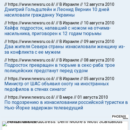
//
https://www.newsru.co.il/
//
В Израиле
//
12 августа 2010
Дмитрий Гольдштейн и Леонид Вернин 10 дней
насиловали гражданку Украины
//
https://www.newsru.co.il/
//
В Израиле
//
10 августа 2010
Хайфа: подросток, напавший с ножом на отчима-
насильника, приговорен к 12 годам тюрьмы
//
https://www.newsru.co.il/
//
В Израиле
//
09 августа 2010
Два жителя Севера страны изнасиловали женщину из-
за конфликта с ее мужем
//
https://www.newsru.co.il/
//
В Израиле
//
08 августа 2010
Подросток превращен в тюрьме в секс-раба: трое
полицейских предстанут перед судом
//
https://www.newsru.co.il/
//
В Израиле
//
05 августа 2010
Министр от ШАС объявил охоту на иностранных
педофилов в стенах синагог
//
https://www.newsru.co.il/
//
В мире
//
01 августа 2010
По подозрению в изнасиловании российской туристки в
Нью-Йорке задержан телеведущий