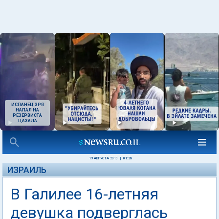
ИСПАНЕЦ ЗРЯ
НАПАЛ НА
РЕЗЕРВИСТА
ЦАХАЛА
19 АВГУСТА 2010
|
01:26
ИЗРАИЛЬ
В Галилее 16-летняя
девушка подверглась