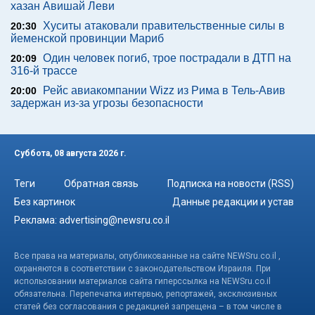
хазан Авишай Леви
Хуситы атаковали правительственные силы в
20:30
йеменской провинции Мариб
Один человек погиб, трое пострадали в ДТП на
20:09
316-й трассе
Рейс авиакомпании Wizz из Рима в Тель-Авив
20:00
задержан из-за угрозы безопасности
Суббота, 08 августа 2026 г.
Теги
Обратная связь
Подписка на новости (RSS)
Без картинок
Данные редакции и устав
Реклама:
advertising@newsru.co.il
Все права на материалы, опубликованные на сайте NEWSru.co.il ,
охраняются в соответствии с законодательством Израиля. При
использовании материалов сайта гиперссылка на NEWSru.co.il
обязательна. Перепечатка интервью, репортажей, эксклюзивных
статей без согласования с редакцией запрещена – в том числе в