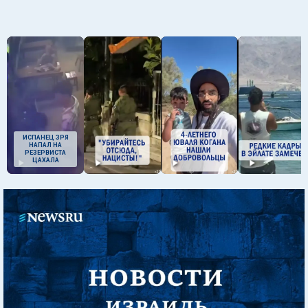
ИСПАНЕЦ ЗРЯ
НАПАЛ НА
РЕЗЕРВИСТА
ЦАХАЛА