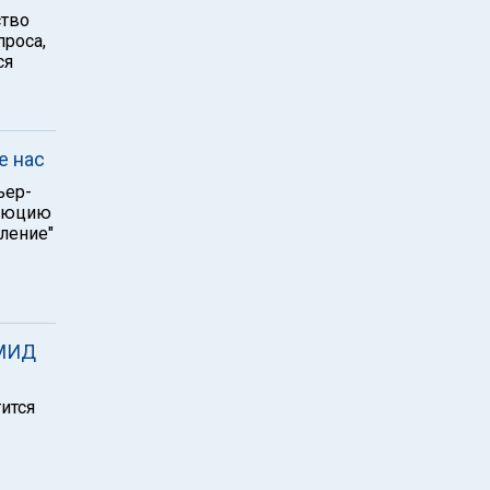
ство
проса,
ся
е нас
ьер-
олюцию
ление"
 МИД
ится