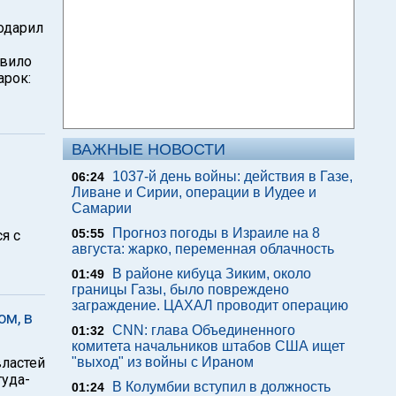
одарил
авило
арок:
ВАЖНЫЕ НОВОСТИ
1037-й день войны: действия в Газе,
06:24
Ливане и Сирии, операции в Иудее и
Самарии
Прогноз погоды в Израиле на 8
05:55
я с
августа: жарко, переменная облачность
В районе кибуца Зиким, около
01:49
границы Газы, было повреждено
заграждение. ЦАХАЛ проводит операцию
ом, в
CNN: глава Объединенного
01:32
комитета начальников штабов США ищет
властей
"выход" из войны с Ираном
туда-
В Колумбии вступил в должность
01:24