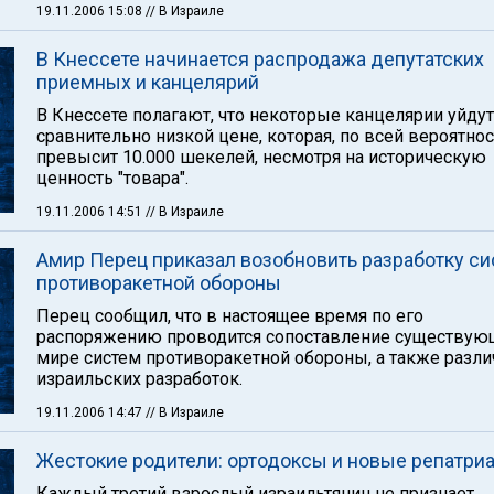
19.11.2006 15:08
// В Израиле
В Кнессете начинается распродажа депутатских
приемных и канцелярий
В Кнессете полагают, что некоторые канцелярии уйдут
сравнительно низкой цене, которая, по всей вероятнос
превысит 10.000 шекелей, несмотря на историческую
ценность "товара".
19.11.2006 14:51
// В Израиле
Амир Перец приказал возобновить разработку с
противоракетной обороны
Перец сообщил, что в настоящее время по его
распоряжению проводится сопоставление существую
мире систем противоракетной обороны, а также разл
израильских разработок.
19.11.2006 14:47
// В Израиле
Жестокие родители: ортодоксы и новые репатри
Каждый третий взрослый израильтянин не признает