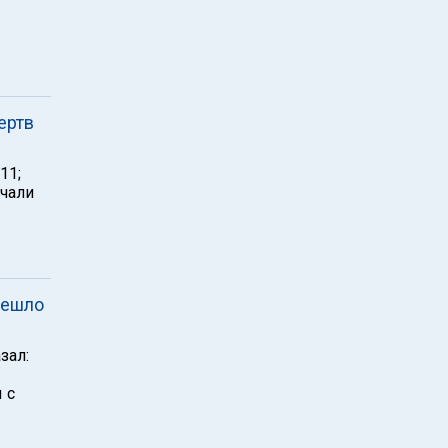
ертв
11;
ачали
решло
зал:
 с