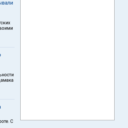
ывали
тских
своими
ю
ьности
дамака
а
оте. С