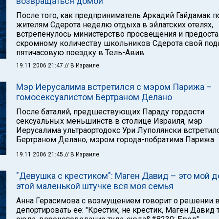
возвращаться домой
После того, как предприниматель Аркадий Гайдамак п
жителям Сдерота неделю отдыха в эйлатских отелях,
встрепенулось министерство просвещения и предост
скромному количеству школьников Сдерота свой под
пятичасовую поездку в Тель-Авив.
19.11.2006 21:47
// В Израиле
Мэр Иерусалима встретился с мэром Парижа –
гомосексуалистом Бертраном Делано
После баталий, предшествующих Параду гордости
сексуальных меньшинств в столице Израиля, мэр
Иерусалима ультраортодокс Ури Луполянски встретилс
Бертраном Делано, мэром города-побратима Парижа.
19.11.2006 21:45
// В Израиле
"Девушка с крестиком": Маген Давид – это мой д
этой маленькой штучке вся моя семья
Анна Герасимова с возмущением говорит о решении 
депортировать ее: "Крестик, не крестик, Маген Давид 