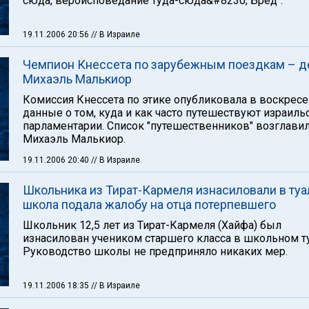
сюда, вероисповедание туда-сюда&#8230; Бред".
19.11.2006 20:56
// В Израиле
Чемпион Кнессета по зарубежным поездкам – д
Михаэль Малькиор
Комиссия Кнессета по этике опубликовала в воскрес
данные о том, куда и как часто путешествуют израиль
парламентарии. Список "путешественников" возглави
Михаэль Малькиор.
19.11.2006 20:40
// В Израиле
Школьника из Тират-Кармеля изнасиловали в туа
школа подала жалобу на отца потерпевшего
Школьник 12,5 лет из Тират-Кармеля (Хайфа) был
изнасилован учеником старшего класса в школьном ту
Руководство школы не предприняло никаких мер.
19.11.2006 18:35
// В Израиле