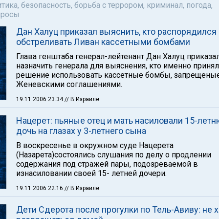
тика, безопасность, борьба с террором, криминал, погода,
просы
Дан Халуц приказал выяснить, кто распорядился
обстреливать Ливан кассетными бомбами
Глава генштаба генерал-лейтенант Дан Халуц приказа
назначить генерала для выяснения, кто именно принял
решение использовать кассетные бомбы, запрещены
Женевскими соглашениями.
19.11.2006 23:34
// В Израиле
Нацерет: пьяные отец и мать насиловали 15-лет
дочь на глазах у 3-летнего сына
В воскресенье в окружном суде Нацерета
(Назарета)состоялись слушания по делу о продлении
содержания под стражей пары, подозреваемой в
изнасиловании своей 15- летней дочери.
19.11.2006 22:16
// В Израиле
Дети Сдерота после прогулки по Тель-Авиву: не 