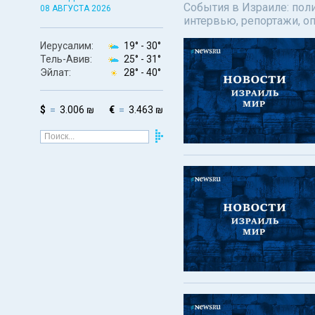
События в Израиле: поли
08 АВГУСТА 2026
интервью, репортажи, о
Иерусалим:
19° -
30°
Тель-Авив:
25° -
31°
Эйлат:
28° -
40°
$
3.006 ₪
€
3.463 ₪