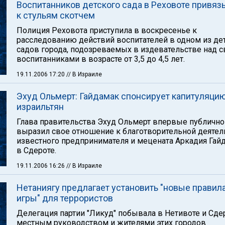
Воспитанников детского сада в Реховоте привяз
к стульям скотчем
Полиция Реховота приступила в воскресенье к
расследованию действий воспитателей в одном из де
садов города, подозреваемых в издевательстве над 
воспитанниками в возрасте от 3,5 до 4,5 лет.
19.11.2006 17:20
// В Израиле
Эхуд Ольмерт: Гайдамак спонсирует капитуляци
израильтян
Глава правительства Эхуд Ольмерт впервые публично
выразил свое отношение к благотворительной деятел
известного предпринимателя и мецената Аркадия Гай
в Сдероте.
19.11.2006 16:26
// В Израиле
Нетаниягу предлагает установить "новые правил
игры" для террористов
Делегация партии "Ликуд" побывала в Нетивоте и Сдер
местным руководством и жителями этих городов