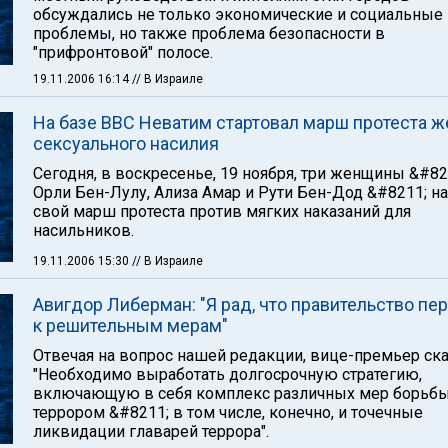
обсуждались не только экономические и социальные
проблемы, но также проблема безопасности в
"прифронтовой" полосе.
19.11.2006 16:14
// В Израиле
На базе ВВС Неватим стартовал марш протеста ж
сексуального насилия
Сегодня, в воскресенье, 19 ноября, три женщины &#82
Орли Бен-Лулу, Ализа Амар и Рути Бен-Дод &#8211; н
свой марш протеста против мягких наказаний для
насильников.
19.11.2006 15:30
// В Израиле
Авигдор Либерман: "Я рад, что правительство пе
к решительным мерам"
Отвечая на вопрос нашей редакции, вице-премьер ска
"Необходимо выработать долгосрочную стратегию,
включающую в себя комплекс различных мер борьбы
террором &#8211; в том числе, конечно, и точечные
ликвидации главарей террора".