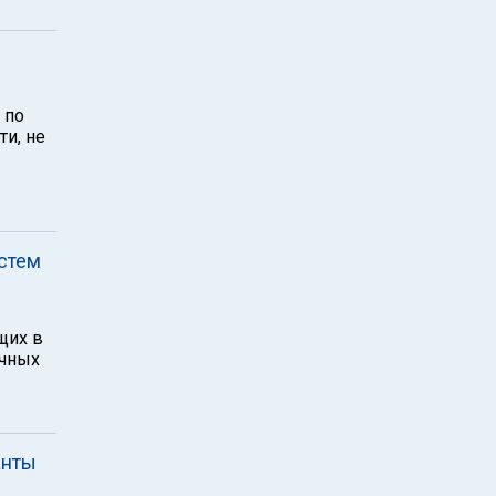
 по
ти, не
истем
щих в
ичных
анты