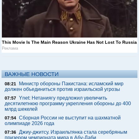
This Movie Is The Main Reason Ukraine Has Not Lost To Russia
Реклама
ВАЖНЫЕ НОВОСТИ
Министр обороны Пакистана: исламский мир
08:21
должен объединиться против израильской угрозы
Ynet: Нетаниягу предложил увеличить
07:57
десятилетнюю программу укрепления обороны до 400
млрд шекелей
Сборная России не выступит на шахматной
07:54
олимпиаде 2026 года
Джиу-джитсу. Израильтянка стала серебряным
07:36
призером чемпионата мира в Абу-Даби