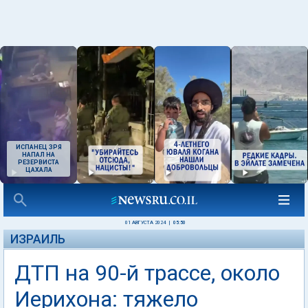
ИСПАНЕЦ ЗРЯ
НАПАЛ НА
РЕЗЕРВИСТА
ЦАХАЛА
01 АВГУСТА 2024
|
05:50
ИЗРАИЛЬ
ДТП на 90-й трассе, около
Иерихона: тяжело